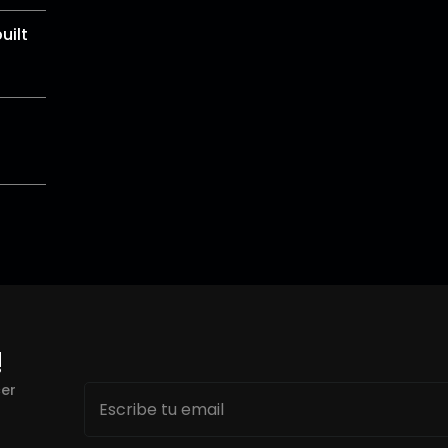
uilt
!
Email
cer
*