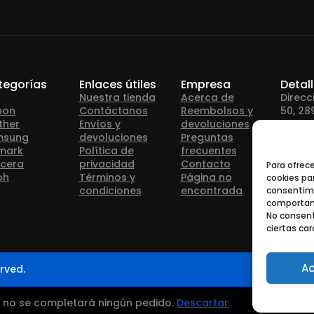
tegorías
Enlaces útiles
Empresa
Detal
Nuestra tienda
Acerca de
Direcc
non
Contáctanos
Reembolsos y
50, 28
ther
Envíos y
devoluciones
msung
devoluciones
Preguntas
Teléfo
mark
Política de
frecuentes
cera
privacidad
Contacto
Para ofrec
oh
Términos y
Página no
cookies par
Correo
condiciones
encontrada
consentimi
info@
comportami
No consent
ciertas car
Ac
rved.
— no se completará ningún pedido.
Descartar