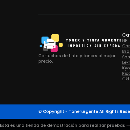
Ca
HP
Ca
Bro
Cartuchos de tinta y toners al mejor
Sa
precio.
Lex
Kyo
Ric
Oki
© Copyright - Tonerurgente All Rights Rese
Esta es una tienda de demostración para realizar pruebas 