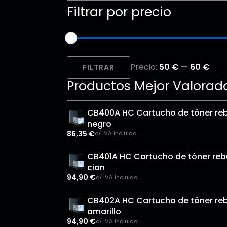
Filtrar por precio
Precio
Precio
Precio:
50 €
—
60 €
mínimo
máximo
FILTRAR
Productos Mejor Valorad
CB400A HC Cartucho de tóner reb
negro
86,35
€
c/ IVA incluido
CB401A HC Cartucho de tóner rebu
cian
94,90
€
c/ IVA incluido
CB402A HC Cartucho de tóner reb
amarillo
94,90
€
c/ IVA incluido