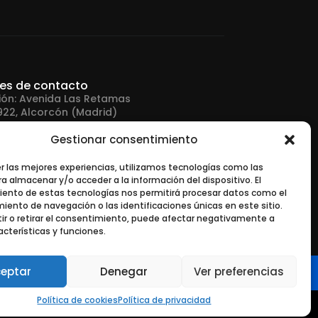
les de contacto
ión: Avenida Las Retamas
922, Alcorcón (Madrid)
Gestionar consentimiento
no: +34 916 43 91 88
er las mejores experiencias, utilizamos tecnologías como las
a almacenar y/o acceder a la información del dispositivo. El
 electrónico:
ento de estas tecnologías nos permitirá procesar datos como el
tonerurgente.com
ento de navegación o las identificaciones únicas en este sitio.
ir o retirar el consentimiento, puede afectar negativamente a
acterísticas y funciones.
eptar
Denegar
Ver preferencias
Política de cookies
Política de privacidad