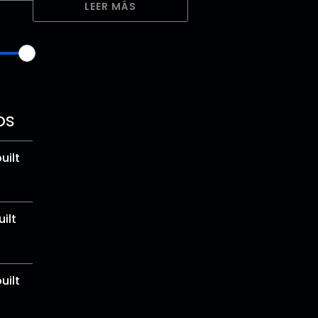
LEER MÁS
os
uilt
ilt
uilt