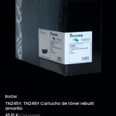
Brother
TN245Y; TN246Y Cartucho de tóner rebuilt
amarillo
45,81
€
c/ IVA incluido