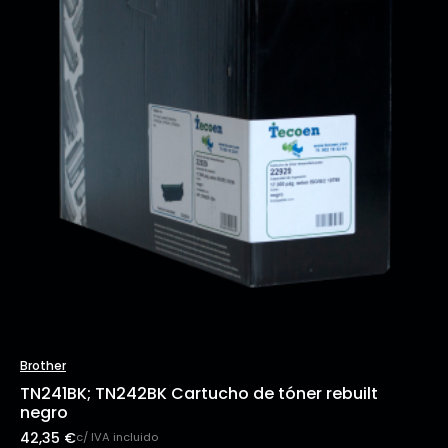
Brother
TN241BK; TN242BK Cartucho de tóner rebuilt
negro
42,35
€
c/ IVA incluido