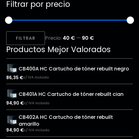
Filtrar por precio
Precio
Precio
Precio:
40 €
—
90 €
mínimo
máximo
FILTRAR
Productos Mejor Valorados
CB400A HC Cartucho de tóner rebuilt negro
86,35
€
c/ IVA incluido
CB401A HC Cartucho de tóner rebuilt cian
94,90
€
c/ IVA incluido
CB402A HC Cartucho de tóner rebuilt
amarillo
94,90
€
c/ IVA incluido