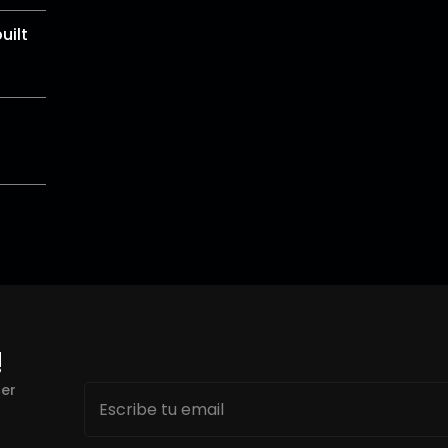
uilt
!
Email
cer
*