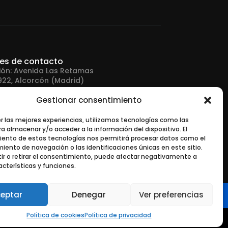
les de contacto
ión: Avenida Las Retamas
922, Alcorcón (Madrid)
Gestionar consentimiento
no: +34 916 43 91 88
er las mejores experiencias, utilizamos tecnologías como las
a almacenar y/o acceder a la información del dispositivo. El
 electrónico:
ento de estas tecnologías nos permitirá procesar datos como el
tonerurgente.com
ento de navegación o las identificaciones únicas en este sitio.
ir o retirar el consentimiento, puede afectar negativamente a
acterísticas y funciones.
eptar
Denegar
Ver preferencias
Política de cookies
Política de privacidad