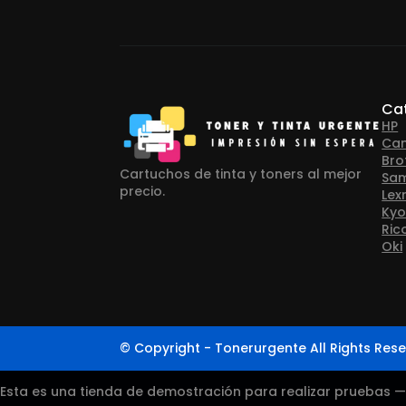
Ca
HP
Ca
Bro
Cartuchos de tinta y toners al mejor
Sa
precio.
Lex
Kyo
Ric
Oki
© Copyright - Tonerurgente All Rights Rese
Esta es una tienda de demostración para realizar pruebas 