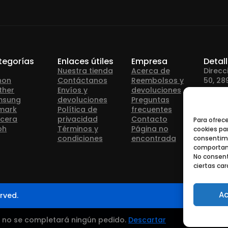
tegorías
Enlaces útiles
Empresa
Detal
Nuestra tienda
Acerca de
Direcc
non
Contáctanos
Reembolsos y
50, 28
ther
Envíos y
devoluciones
msung
devoluciones
Preguntas
Teléfo
mark
Política de
frecuentes
cera
privacidad
Contacto
Para ofrec
oh
Términos y
Página no
cookies par
Correo
condiciones
encontrada
consentimi
info@
comportami
No consent
ciertas car
Ac
rved.
— no se completará ningún pedido.
Descartar