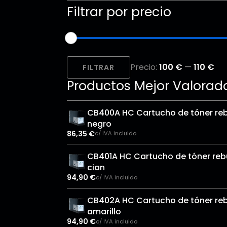
Filtrar por precio
Precio
Precio
Precio:
100 €
—
110 €
mínimo
máximo
FILTRAR
Productos Mejor Valorad
CB400A HC Cartucho de tóner reb
negro
86,35
€
c/ IVA incluido
CB401A HC Cartucho de tóner rebu
cian
94,90
€
c/ IVA incluido
CB402A HC Cartucho de tóner reb
amarillo
94,90
€
c/ IVA incluido