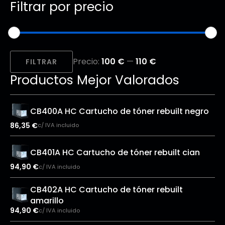
Filtrar por precio
Precio
Precio
Precio:
100 €
—
110 €
mínimo
máximo
FILTRAR
Productos Mejor Valorados
CB400A HC Cartucho de tóner rebuilt negro
86,35
€
c/ IVA incluido
CB401A HC Cartucho de tóner rebuilt cian
94,90
€
c/ IVA incluido
CB402A HC Cartucho de tóner rebuilt
amarillo
94,90
€
c/ IVA incluido