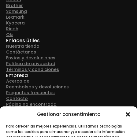
Brother
Samsung
Lexmark
Kyocera
Ricoh
Oki
Enlaces útiles
Nuestra tienda
Contáctanos
Envíos y devoluciones
Política de privacidad
Términos y condiciones
Empresa
Acerca de
Reembolsos y devoluciones
Preguntas frecuentes
Contacto
Página no encontrada
Detalles de contacto
Gestionar consentimiento
Dirección: Avenida Las Retamas 50, 28922, Alcorcón
(Madrid)
Para ofrecer las mejores experiencias, utilizamos tecnologías
como las cookies para almacenar y/o acceder a la información