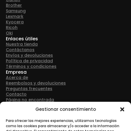
Brother
Samsung
Lexmark
Kyocera
Ricoh
Oki
Enlaces útiles
Nuestra tienda
Contáctanos
Envíos y devoluciones
Política de privacidad
Términos y condiciones
Empresa
Acerca de
Reembolsos y devoluciones
Preguntas frecuentes
Contacto
Página no encontrada
Detalles de contacto
Gestionar consentimiento
Dirección: Avenida Las Retamas 50, 28922, Alcorcón
(Madrid)
Para ofrecer las mejores experiencias, utilizamos tecnologías
como las cookies para almacenar y/o acceder a la información