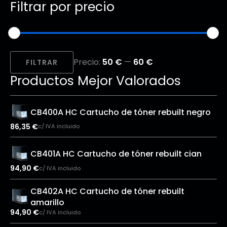
Filtrar por precio
Precio
Precio
Precio:
50 €
—
60 €
mínimo
máximo
FILTRAR
Productos Mejor Valorados
CB400A HC Cartucho de tóner rebuilt negro
86,35
€
c/ IVA incluido
CB401A HC Cartucho de tóner rebuilt cian
94,90
€
c/ IVA incluido
CB402A HC Cartucho de tóner rebuilt
amarillo
94,90
€
c/ IVA incluido