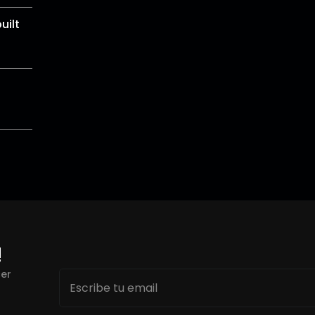
uilt
!
Email
cer
*