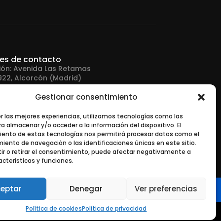
les de contacto
ión: Avenida Las Retamas
922, Alcorcón (Madrid)
Gestionar consentimiento
no: +34 916 43 91 88
er las mejores experiencias, utilizamos tecnologías como las
a almacenar y/o acceder a la información del dispositivo. El
 electrónico:
ento de estas tecnologías nos permitirá procesar datos como el
tonerurgente.com
ento de navegación o las identificaciones únicas en este sitio.
ir o retirar el consentimiento, puede afectar negativamente a
acterísticas y funciones.
eptar
Denegar
Ver preferencias
Política de cookies
Política de privacidad