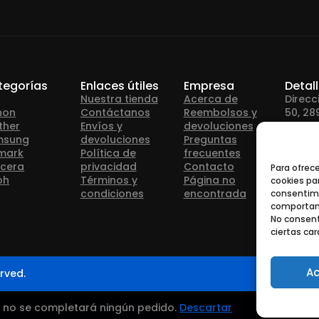
tegorías
Enlaces útiles
Empresa
Detal
Nuestra tienda
Acerca de
Direcc
non
Contáctanos
Reembolsos y
50, 28
ther
Envíos y
devoluciones
msung
devoluciones
Preguntas
Teléfo
mark
Política de
frecuentes
cera
privacidad
Contacto
Para ofrec
oh
Términos y
Página no
cookies par
Correo
condiciones
encontrada
consentimi
info@
comportami
No consent
ciertas car
Ac
rved.
— no se completará ningún pedido.
Descartar