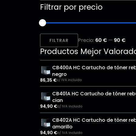
Filtrar por precio
Precio
Precio
Precio:
60 €
—
90 €
mínimo
máximo
FILTRAR
Productos Mejor Valorad
CB400A HC Cartucho de tóner reb
negro
86,35
€
c/ IVA incluido
CB401A HC Cartucho de tóner rebu
cian
94,90
€
c/ IVA incluido
CB402A HC Cartucho de tóner reb
amarillo
94,90
€
c/ IVA incluido