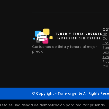
Ca
HP
Ca
Bro
Cartuchos de tinta y toners al mejor
Sa
precio.
Lex
Kyo
Ric
Oki
© Copyright - Tonerurgente All Rights Rese
Esta es una tienda de demostración para realizar pruebas 