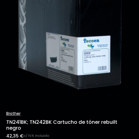
Brother
TN241BK; TN242BK Cartucho de tóner rebuilt
negro
42,35
€
c/ IVA incluido