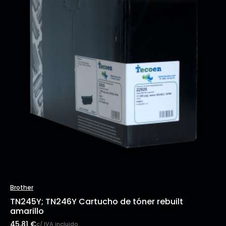
Brother
TN245Y; TN246Y Cartucho de tóner rebuilt
amarillo
45,81
€
c/ IVA incluido