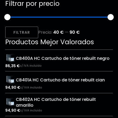
Filtrar por precio
Precio
Precio
Precio:
40 €
—
90 €
mínimo
máximo
FILTRAR
Productos Mejor Valorados
CB400A HC Cartucho de tóner rebuilt negro
86,35
€
c/ IVA incluido
CB401A HC Cartucho de tóner rebuilt cian
94,90
€
c/ IVA incluido
CB402A HC Cartucho de tóner rebuilt
amarillo
94,90
€
c/ IVA incluido