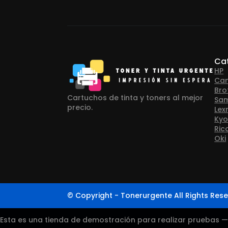
Ca
HP
Ca
Bro
Cartuchos de tinta y toners al mejor
Sa
precio.
Lex
Kyo
Ric
Oki
© Copyright - Tonerurgente All Rights Rese
Esta es una tienda de demostración para realizar pruebas 