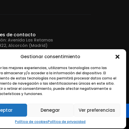
les de contacto
ión: Avenida Las Retamas
922, Alcorcón (Madrid)
Gestionar consentimiento
no: +34 916 43 91 88
er las mejores experiencias, utilizamos tecnologías como las
a almacenar y/o acceder a la información del dispositivo. El
 electrónico:
ento de estas tecnologías nos permitirá procesar datos como el
tonerurgente.com
ento de navegación o las identificaciones únicas en este sitio.
ir o retirar el consentimiento, puede afectar negativamente a
acterísticas y funciones.
eptar
Denegar
Ver preferencias
Política de cookies
Política de privacidad