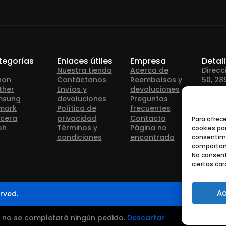
tegorías
Enlaces útiles
Empresa
Detal
Nuestra tienda
Acerca de
Direcc
non
Contáctanos
Reembolsos y
50, 28
ther
Envíos y
devoluciones
msung
devoluciones
Preguntas
Teléfo
mark
Política de
frecuentes
cera
privacidad
Contacto
Para ofrec
oh
Términos y
Página no
cookies par
Correo
condiciones
encontrada
consentimi
info@
comportami
No consent
ciertas car
Ac
rved.
— no se completará ningún pedido.
Descartar