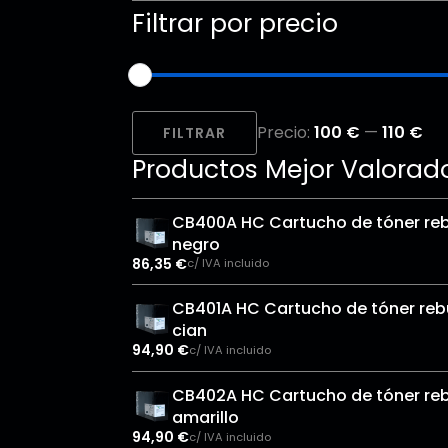
Filtrar por precio
Precio
Precio
Precio:
100 €
—
110 €
mínimo
máximo
FILTRAR
Productos Mejor Valorad
CB400A HC Cartucho de tóner reb
negro
86,35
€
c/ IVA incluido
CB401A HC Cartucho de tóner rebu
cian
94,90
€
c/ IVA incluido
CB402A HC Cartucho de tóner reb
amarillo
94,90
€
c/ IVA incluido