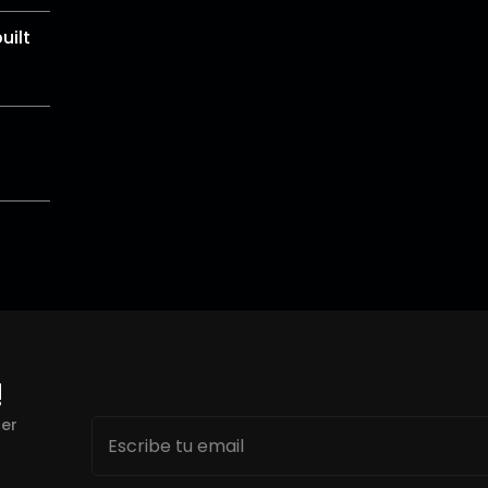
uilt
!
Email
cer
*