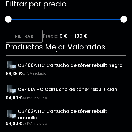
Filtrar por precio
Precio
Precio
Precio:
0 €
—
130 €
mínimo
máximo
FILTRAR
Productos Mejor Valorados
CB400A HC Cartucho de tóner rebuilt negro
86,35
€
c/ IVA incluido
CB401A HC Cartucho de tóner rebuilt cian
94,90
€
c/ IVA incluido
CB402A HC Cartucho de tóner rebuilt
amarillo
94,90
€
c/ IVA incluido