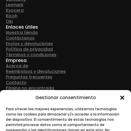
Lexmark
Kyocera
Ricoh
Oki
Enlaces útiles
Nuestra tienda
Contáctanos
Envíos y devoluciones
Política de privacidad
Términos y condiciones
Empresa
Acerca de
Reembolsos y devoluciones
Preguntas frecuentes
Contacto
Página no encontrada
Detalles de contacto
Gestionar consentimiento
Dirección: Avenida Las Retamas 50, 28922, Alcorcón
(Madrid)
Para ofrecer las mejores experiencias, utilizamos tecnologías
como las cookies para almacenar y/o acceder a la información
del dispositivo. El consentimiento de estas tecnologías nos
Teléfono: +34 916 43 91 88
permitirá procesar datos como el comportamiento de
navegación o las identificaciones únicas en este sitio. No