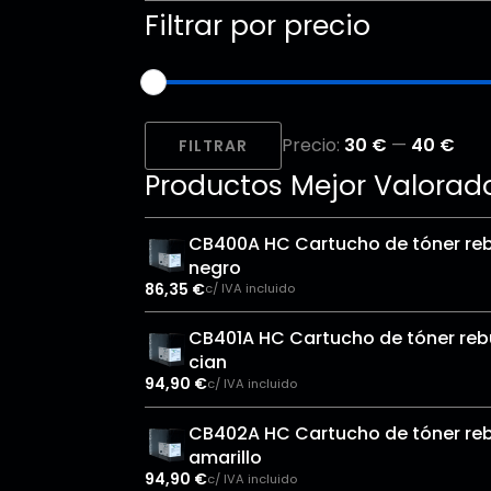
Filtrar por precio
Precio
Precio
Precio:
30 €
—
40 €
mínimo
máximo
FILTRAR
Productos Mejor Valorad
CB400A HC Cartucho de tóner reb
negro
86,35
€
c/ IVA incluido
CB401A HC Cartucho de tóner rebu
cian
94,90
€
c/ IVA incluido
CB402A HC Cartucho de tóner reb
amarillo
94,90
€
c/ IVA incluido