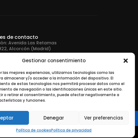
les de contacto
ión: Avenida Las Retamas
922, Alcorcón (Madrid)
Gestionar consentimiento
no: +34 916 43 91 88
er las mejores experiencias, utilizamos tecnologías como las
a almacenar y/o acceder a la información del dispositivo. El
 electrónico:
ento de estas tecnologías nos permitirá procesar datos como el
tonerurgente.com
ento de navegación o las identificaciones únicas en este sitio.
ir o retirar el consentimiento, puede afectar negativamente a
acterísticas y funciones.
eptar
Denegar
Ver preferencias
Política de cookies
Política de privacidad