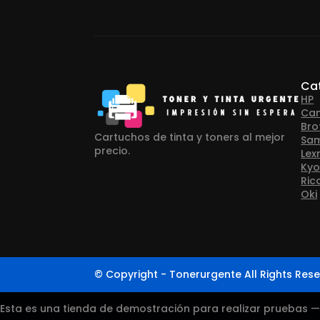
Ca
HP
Ca
Bro
Cartuchos de tinta y toners al mejor
Sa
precio.
Lex
Kyo
Ric
Oki
© Copyright - Tonerurgente All Rights Rese
Esta es una tienda de demostración para realizar pruebas 