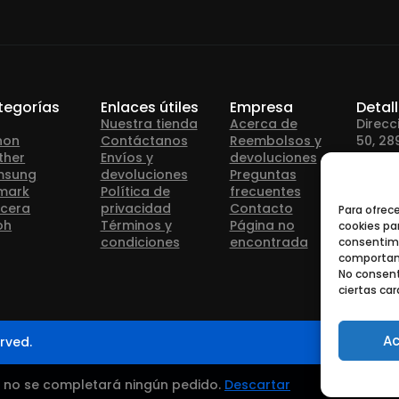
tegorías
Enlaces útiles
Empresa
Detal
Nuestra tienda
Acerca de
Direcc
non
Contáctanos
Reembolsos y
50, 28
ther
Envíos y
devoluciones
msung
devoluciones
Preguntas
Teléfo
mark
Política de
frecuentes
cera
privacidad
Contacto
Para ofrec
oh
Términos y
Página no
cookies par
Correo
condiciones
encontrada
consentimi
info@
comportami
No consent
ciertas car
Ac
rved.
— no se completará ningún pedido.
Descartar