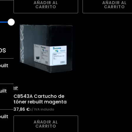
AÑADIR AL
AÑADIR AL
CARRITO
CARRITO
os
uilt
HP
ilt
CB543A Cartucho de
tóner rebuilt magenta
37,86
€
c/ IVA incluido
uilt
AÑADIR AL
CARRITO