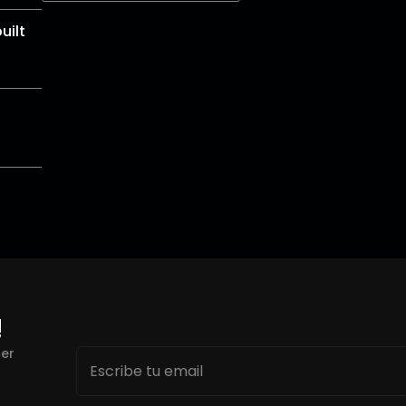
uilt
!
Email
cer
*