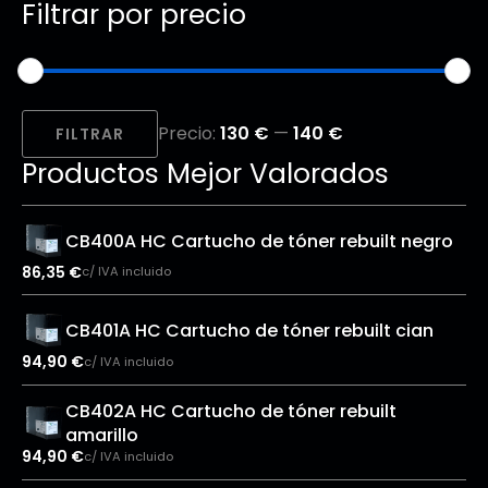
Filtrar por precio
Precio
Precio
Precio:
130 €
—
140 €
mínimo
máximo
FILTRAR
Productos Mejor Valorados
CB400A HC Cartucho de tóner rebuilt negro
86,35
€
c/ IVA incluido
CB401A HC Cartucho de tóner rebuilt cian
94,90
€
c/ IVA incluido
CB402A HC Cartucho de tóner rebuilt
amarillo
94,90
€
c/ IVA incluido