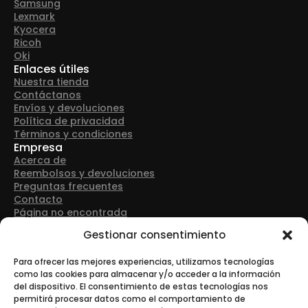
Samsung
Lexmark
Kyocera
Ricoh
Oki
Enlaces útiles
Nuestra tienda
Contáctanos
Envíos y devoluciones
Política de privacidad
Términos y condiciones
Empresa
Acerca de
Reembolsos y devoluciones
Preguntas frecuentes
Contacto
Página no encontrada
Detalles de contacto
Gestionar consentimiento
Dirección: Avenida Las Retamas 50, 28922, Alcorcón
(Madrid)
Para ofrecer las mejores experiencias, utilizamos tecnologías
como las cookies para almacenar y/o acceder a la información
del dispositivo. El consentimiento de estas tecnologías nos
Teléfono: +34 916 43 91 88
permitirá procesar datos como el comportamiento de