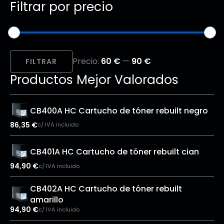
Filtrar por precio
Precio
Precio
Precio:
60 €
—
90 €
mínimo
máximo
FILTRAR
Productos Mejor Valorados
CB400A HC Cartucho de tóner rebuilt negro
86,35
€
c/ IVA incluido
CB401A HC Cartucho de tóner rebuilt cian
94,90
€
c/ IVA incluido
CB402A HC Cartucho de tóner rebuilt
amarillo
94,90
€
c/ IVA incluido