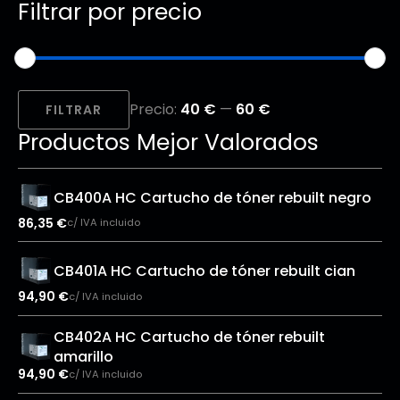
Filtrar por precio
Precio
Precio
Precio:
40 €
—
60 €
mínimo
máximo
FILTRAR
Productos Mejor Valorados
CB400A HC Cartucho de tóner rebuilt negro
86,35
€
c/ IVA incluido
CB401A HC Cartucho de tóner rebuilt cian
94,90
€
c/ IVA incluido
CB402A HC Cartucho de tóner rebuilt
amarillo
94,90
€
c/ IVA incluido