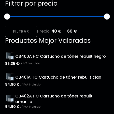
Filtrar por precio
Precio
Precio
Precio:
40 €
—
60 €
mínimo
máximo
FILTRAR
Productos Mejor Valorados
CB400A HC Cartucho de tóner rebuilt negro
86,35
€
c/ IVA incluido
CB401A HC Cartucho de tóner rebuilt cian
94,90
€
c/ IVA incluido
CB402A HC Cartucho de tóner rebuilt
amarillo
94,90
€
c/ IVA incluido