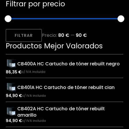
Filtrar por precio
Precio
Precio
Precio:
80 €
—
90 €
mínimo
máximo
FILTRAR
Productos Mejor Valorados
CB400A HC Cartucho de tóner rebuilt negro
86,35
€
c/ IVA incluido
CB401A HC Cartucho de tóner rebuilt cian
94,90
€
c/ IVA incluido
CB402A HC Cartucho de tóner rebuilt
amarillo
94,90
€
c/ IVA incluido