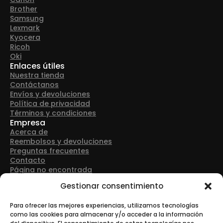
Brother
Samsung
Lexmark
Kyocera
Ricoh
Oki
Enlaces útiles
Nuestra tienda
Contáctanos
Envíos y devoluciones
Política de privacidad
Términos y condiciones
Empresa
Acerca de
Reembolsos y devoluciones
Preguntas frecuentes
Contacto
Página no encontrada
Detalles de contacto
Gestionar consentimiento
Dirección: Avenida Las Retamas 50, 28922, Alcorcón
(Madrid)
Para ofrecer las mejores experiencias, utilizamos tecnologías
como las cookies para almacenar y/o acceder a la información