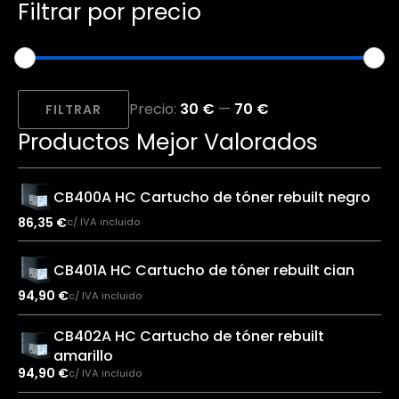
Filtrar por precio
Precio
Precio
Precio:
30 €
—
70 €
mínimo
máximo
FILTRAR
Productos Mejor Valorados
CB400A HC Cartucho de tóner rebuilt negro
86,35
€
c/ IVA incluido
CB401A HC Cartucho de tóner rebuilt cian
94,90
€
c/ IVA incluido
CB402A HC Cartucho de tóner rebuilt
amarillo
94,90
€
c/ IVA incluido