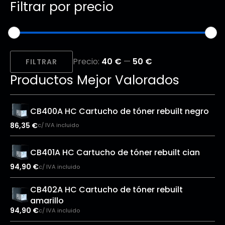
Filtrar por precio
Precio
Precio
Precio:
40 €
—
50 €
mínimo
máximo
FILTRAR
Productos Mejor Valorados
CB400A HC Cartucho de tóner rebuilt negro
86,35
€
c/ IVA incluido
CB401A HC Cartucho de tóner rebuilt cian
94,90
€
c/ IVA incluido
CB402A HC Cartucho de tóner rebuilt
amarillo
94,90
€
c/ IVA incluido