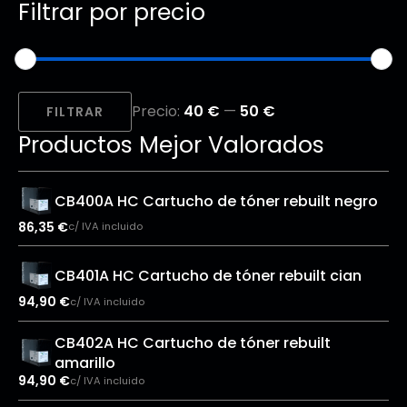
Filtrar por precio
Precio
Precio
Precio:
40 €
—
50 €
mínimo
máximo
FILTRAR
Productos Mejor Valorados
CB400A HC Cartucho de tóner rebuilt negro
86,35
€
c/ IVA incluido
CB401A HC Cartucho de tóner rebuilt cian
94,90
€
c/ IVA incluido
CB402A HC Cartucho de tóner rebuilt
amarillo
94,90
€
c/ IVA incluido