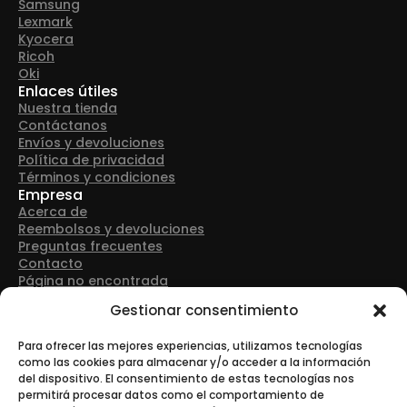
Samsung
Lexmark
Kyocera
Ricoh
Oki
Enlaces útiles
Nuestra tienda
Contáctanos
Envíos y devoluciones
Política de privacidad
Términos y condiciones
Empresa
Acerca de
Reembolsos y devoluciones
Preguntas frecuentes
Contacto
Página no encontrada
Detalles de contacto
Gestionar consentimiento
Dirección: Avenida Las Retamas 50, 28922, Alcorcón
(Madrid)
Para ofrecer las mejores experiencias, utilizamos tecnologías
como las cookies para almacenar y/o acceder a la información
del dispositivo. El consentimiento de estas tecnologías nos
Teléfono: +34 916 43 91 88
permitirá procesar datos como el comportamiento de