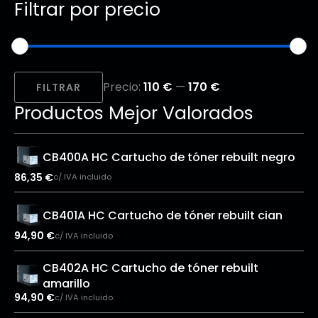
Filtrar por precio
Precio
Precio
Precio:
110 €
—
170 €
mínimo
máximo
FILTRAR
Productos Mejor Valorados
CB400A HC Cartucho de tóner rebuilt negro
86,35
€
c/ IVA incluido
CB401A HC Cartucho de tóner rebuilt cian
94,90
€
c/ IVA incluido
CB402A HC Cartucho de tóner rebuilt
amarillo
94,90
€
c/ IVA incluido