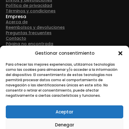
Envíos y devoluciones
Política de privacidad
Términos y condiciones
Empresa
Acerca de
Reembolsos y devoluciones
Preguntas frecuentes
Contacto
Página no encontrada
Detalles de contacto
Gestionar consentimiento
Dirección: Avenida Las Retamas 50, 28922, Alcorcón
(Madrid)
Para ofrecer las mejores experiencias, utilizamos tecnologías
como las cookies para almacenar y/o acceder a la información
del dispositivo. El consentimiento de estas tecnologías nos
Teléfono: +34 916 43 91 88
permitirá procesar datos como el comportamiento de
navegación o las identificaciones únicas en este sitio. No
consentir o retirar el consentimiento, puede afectar
negativamente a ciertas características y funciones.
Correo electrónico: info@tonerurgente.com
Aceptar
Denegar
© Copyright - Tonerurgente All Rights Reserved.