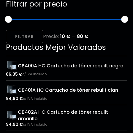
Filtrar por precio
Precio
Precio
Precio:
10 €
—
80 €
mínimo
máximo
FILTRAR
Productos Mejor Valorados
CB400A HC Cartucho de tóner rebuilt negro
86,35
€
c/ IVA incluido
CB401A HC Cartucho de tóner rebuilt cian
94,90
€
c/ IVA incluido
CB402A HC Cartucho de tóner rebuilt
amarillo
94,90
€
c/ IVA incluido