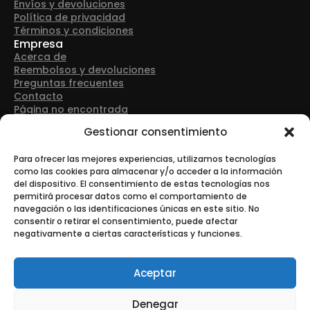
Envíos y devoluciones
Política de privacidad
Términos y condiciones
Empresa
Acerca de
Reembolsos y devoluciones
Preguntas frecuentes
Contacto
Página no encontrada
Detalles de contacto
Gestionar consentimiento
Dirección: Avenida Las Retamas 50, 28922, Alcorcón
(Madrid)
Para ofrecer las mejores experiencias, utilizamos tecnologías
como las cookies para almacenar y/o acceder a la información
del dispositivo. El consentimiento de estas tecnologías nos
Teléfono: +34 916 43 91 88
permitirá procesar datos como el comportamiento de
navegación o las identificaciones únicas en este sitio. No
consentir o retirar el consentimiento, puede afectar
negativamente a ciertas características y funciones.
Correo electrónico: info@tonerurgente.com
Aceptar
Denegar
© Copyright - Tonerurgente All Rights Reserved.