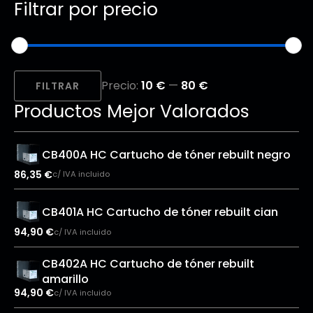
Filtrar por precio
Precio
Precio
Precio:
10 €
—
80 €
mínimo
máximo
FILTRAR
Productos Mejor Valorados
CB400A HC Cartucho de tóner rebuilt negro
86,35
€
c/ IVA incluido
CB401A HC Cartucho de tóner rebuilt cian
94,90
€
c/ IVA incluido
CB402A HC Cartucho de tóner rebuilt
amarillo
94,90
€
c/ IVA incluido