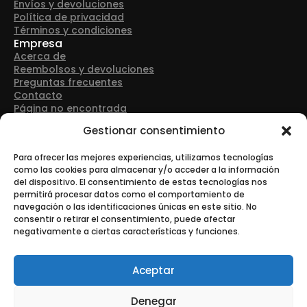
Envíos y devoluciones
Política de privacidad
Términos y condiciones
Empresa
Acerca de
Reembolsos y devoluciones
Preguntas frecuentes
Contacto
Página no encontrada
Detalles de contacto
Gestionar consentimiento
Dirección: Avenida Las Retamas 50, 28922, Alcorcón
(Madrid)
Para ofrecer las mejores experiencias, utilizamos tecnologías
como las cookies para almacenar y/o acceder a la información
del dispositivo. El consentimiento de estas tecnologías nos
Teléfono: +34 916 43 91 88
permitirá procesar datos como el comportamiento de
navegación o las identificaciones únicas en este sitio. No
consentir o retirar el consentimiento, puede afectar
negativamente a ciertas características y funciones.
Correo electrónico: info@tonerurgente.com
Aceptar
Denegar
© Copyright - Tonerurgente All Rights Reserved.