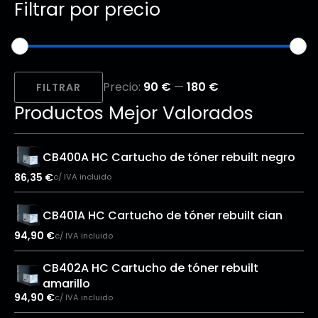
Filtrar por precio
Precio
Precio
Precio:
90 €
—
180 €
mínimo
máximo
FILTRAR
Productos Mejor Valorados
CB400A HC Cartucho de tóner rebuilt negro
86,35
€
c/ IVA incluido
CB401A HC Cartucho de tóner rebuilt cian
94,90
€
c/ IVA incluido
CB402A HC Cartucho de tóner rebuilt
amarillo
94,90
€
c/ IVA incluido