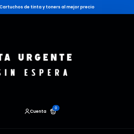
Cartuchos de tinta y toners al mejor precio
0
Cuenta