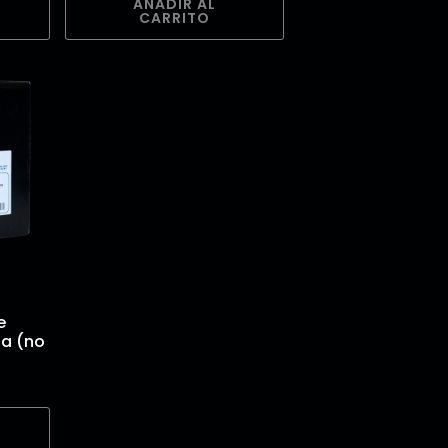
AÑADIR AL
CARRITO
e
ta (no