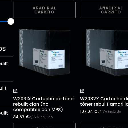
AÑADIR AL
AÑADIR AL
CARRITO
CARRITO
os
uilt
ilt
HP
HP
W2031X Cartucho de tóner
W2032X Cartucho d
rebuilt cian (no
tóner rebuilt amarill
compatible con MPS)
107,04
€
c/ IVA incluido
uilt
84,57
€
c/ IVA incluido