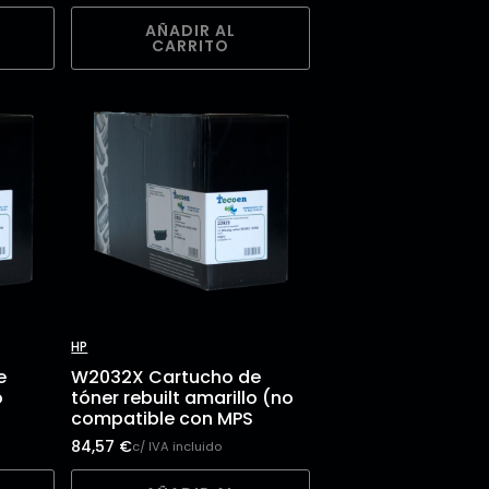
AÑADIR AL
CARRITO
HP
e
W2032X Cartucho de
o
tóner rebuilt amarillo (no
compatible con MPS
84,57
€
c/ IVA incluido