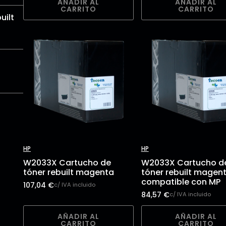
AÑADIR AL
AÑADIR AL
CARRITO
CARRITO
uilt
HP
HP
W2033X Cartucho de
W2033X Cartucho d
tóner rebuilt magenta
tóner rebuilt magen
compatible con MP
107,04
€
c/ IVA incluido
84,57
€
c/ IVA incluido
AÑADIR AL
AÑADIR AL
CARRITO
CARRITO