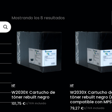
Mostrando los 8 resultados
HP
HP
W2030X Cartucho de
W2030X Cartucho d
tóner rebuilt negro
tóner rebuilt negro 
compatible con MPS
101,75
€
c/ IVA incluido
79,27
€
c/ IVA incluido