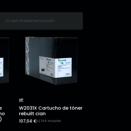
HP
e
W2031X Cartucho de tóner
(no
rebuilt cian
)
107,04
€
c/ IVA incluido