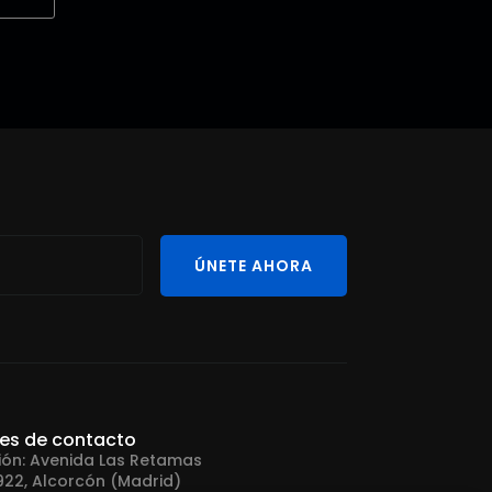
ÚNETE AHORA
les de contacto
ión: Avenida Las Retamas
922, Alcorcón (Madrid)