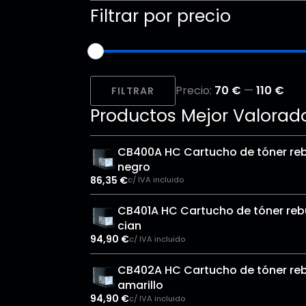
Filtrar por precio
Precio
Precio
Precio:
70 €
—
110 €
mínimo
máximo
FILTRAR
Productos Mejor Valorad
CB400A HC Cartucho de tóner reb
negro
86,35
€
c/ IVA incluido
CB401A HC Cartucho de tóner rebu
cian
94,90
€
c/ IVA incluido
CB402A HC Cartucho de tóner reb
amarillo
94,90
€
c/ IVA incluido