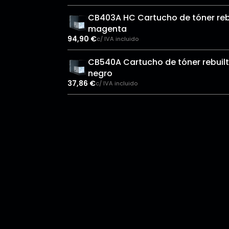
CB403A HC Cartucho de tóner reb
magenta
94,90
€
c/ IVA incluido
CB540A Cartucho de tóner rebuilt
negro
37,86
€
c/ IVA incluido