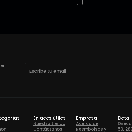
!
Email
cer
*
tegorías
Enlaces útiles
Empresa
Detal
Nuestra tienda
Acerca de
Direcc
non
Contáctanos
Reembolsos y
50, 28