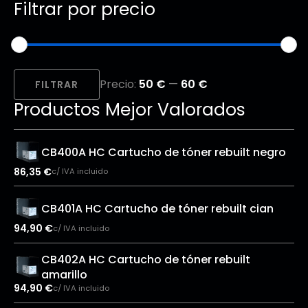
Filtrar por precio
Precio
Precio
Precio:
50 €
—
60 €
mínimo
máximo
FILTRAR
Productos Mejor Valorados
CB400A HC Cartucho de tóner rebuilt negro
86,35
€
c/ IVA incluido
CB401A HC Cartucho de tóner rebuilt cian
94,90
€
c/ IVA incluido
CB402A HC Cartucho de tóner rebuilt
amarillo
94,90
€
c/ IVA incluido