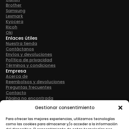
Brother
Samsung
Lexmark
Kyocera
Ricoh
Oki
Enlaces útiles
Nuestra tienda
Contáctanos
Envíos y devoluciones
Política de privacidad
Términos y condiciones
Empresa
Acerca de
Reembolsos y devoluciones
Preguntas frecuentes
Contacto
Página no encontrada
Detalles de contacto
Gestionar consentimiento
Dirección: Avenida Las Retamas 50, 28922, Alcorcón
(Madrid)
Para ofrecer las mejores experiencias, utilizamos tecnologías
como las cookies para almacenar y/o acceder a la información