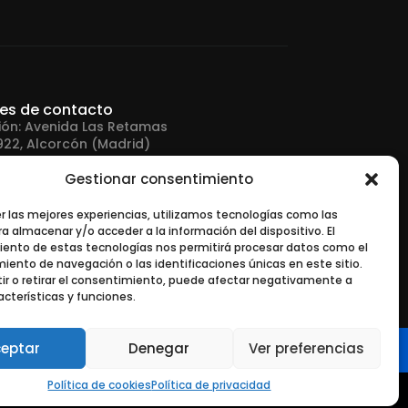
les de contacto
ión: Avenida Las Retamas
922, Alcorcón (Madrid)
Gestionar consentimiento
no: +34 916 43 91 88
er las mejores experiencias, utilizamos tecnologías como las
a almacenar y/o acceder a la información del dispositivo. El
 electrónico:
ento de estas tecnologías nos permitirá procesar datos como el
tonerurgente.com
ento de navegación o las identificaciones únicas en este sitio.
ir o retirar el consentimiento, puede afectar negativamente a
acterísticas y funciones.
eptar
Denegar
Ver preferencias
Política de cookies
Política de privacidad