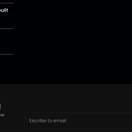
uilt
!
Email
cer
*