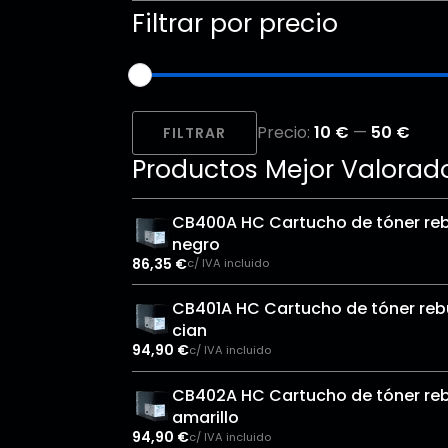
Filtrar por precio
Precio
Precio
Precio:
10 €
—
50 €
mínimo
máximo
FILTRAR
Productos Mejor Valorad
CB400A HC Cartucho de tóner reb
negro
86,35
€
c/ IVA incluido
CB401A HC Cartucho de tóner rebu
cian
94,90
€
c/ IVA incluido
CB402A HC Cartucho de tóner reb
amarillo
94,90
€
c/ IVA incluido