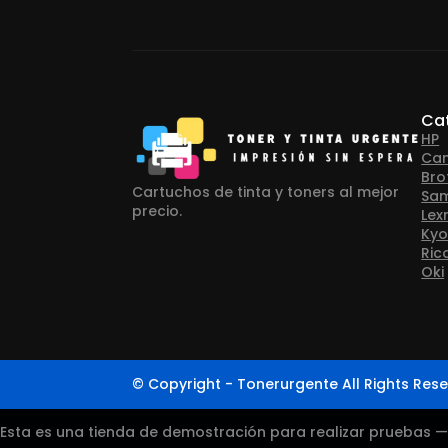
Ca
HP
Ca
Bro
Cartuchos de tinta y toners al mejor
Sa
precio.
Lex
Kyo
Ric
Oki
© Copyright - Tonerurgente All Rights Rese
Esta es una tienda de demostración para realizar pruebas 