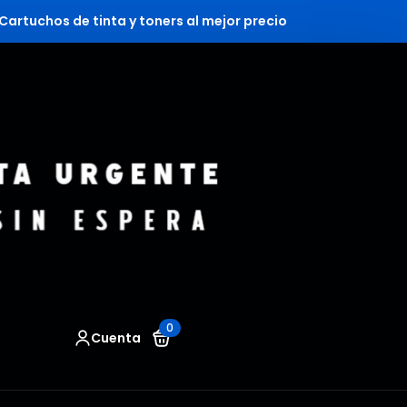
Cartuchos de tinta y toners al mejor precio
0
Cuenta