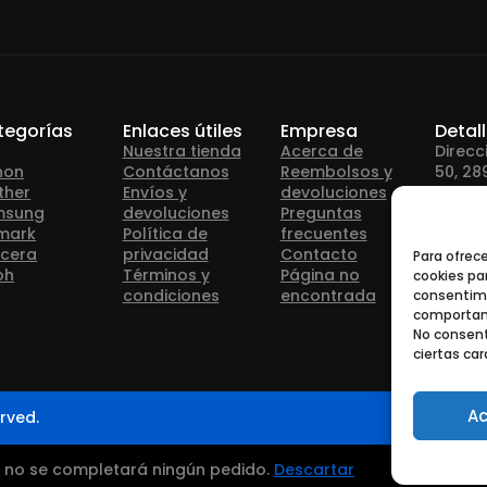
tegorías
Enlaces útiles
Empresa
Detal
Nuestra tienda
Acerca de
Direcc
non
Contáctanos
Reembolsos y
50, 28
ther
Envíos y
devoluciones
msung
devoluciones
Preguntas
Teléfo
mark
Política de
frecuentes
cera
privacidad
Contacto
Para ofrec
oh
Términos y
Página no
cookies par
Correo
condiciones
encontrada
consentimi
info@
comportami
No consent
ciertas car
Ac
rved.
— no se completará ningún pedido.
Descartar