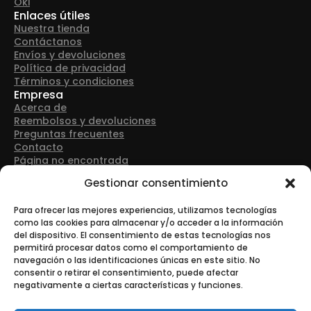
Oki
Enlaces útiles
Nuestra tienda
Contáctanos
Envíos y devoluciones
Política de privacidad
Términos y condiciones
Empresa
Acerca de
Reembolsos y devoluciones
Preguntas frecuentes
Contacto
Página no encontrada
Detalles de contacto
Gestionar consentimiento
Dirección: Avenida Las Retamas 50, 28922, Alcorcón
(Madrid)
Para ofrecer las mejores experiencias, utilizamos tecnologías
como las cookies para almacenar y/o acceder a la información
del dispositivo. El consentimiento de estas tecnologías nos
Teléfono: +34 916 43 91 88
permitirá procesar datos como el comportamiento de
navegación o las identificaciones únicas en este sitio. No
consentir o retirar el consentimiento, puede afectar
negativamente a ciertas características y funciones.
Correo electrónico: info@tonerurgente.com