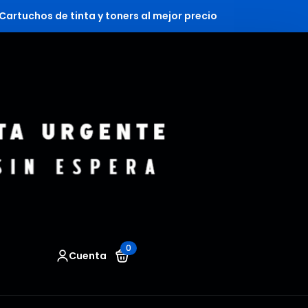
Cartuchos de tinta y toners al mejor precio
0
Cuenta