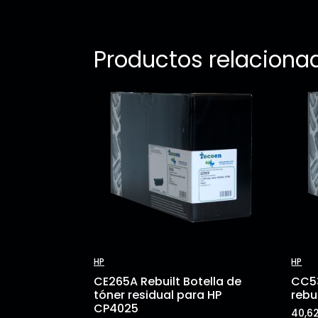
Productos relaciona
HP
HP
CE265A Rebuilt Botella de
CC53
tóner residual para HP
rebu
CP4025
40,6