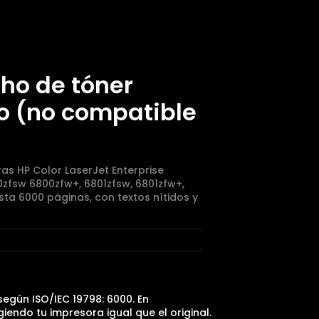
ho de tóner
lo (no compatible
s HP Color LaserJet Enterprise
0zfsw 6800zfw+, 6801zfsw, 6801zfw+,
ta 6000 páginas, con textos nítidos y
según ISO/IEC 19798: 6000. En
endo tu impresora igual que el original.