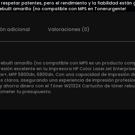
respetar patentes, pero el rendimiento y la fiabilidad están g
built amarillo (no compatible con MPS en Tonerurgente!
ón adicional
Valoraciones (0)
rebuilt amarillo (no compatible con MPS es un producto comp
esión excelente en tu impresora HP Color LaserJet Enterprise
fw+, MFP 5800dn, 6800dn. Con una capacidad de impresión de
os claros, asegurando una experiencia de impresión profesio
y ahorra dinero con el Tóner W2132X Cartucho de tóner rebui
ometer tu presupuesto.