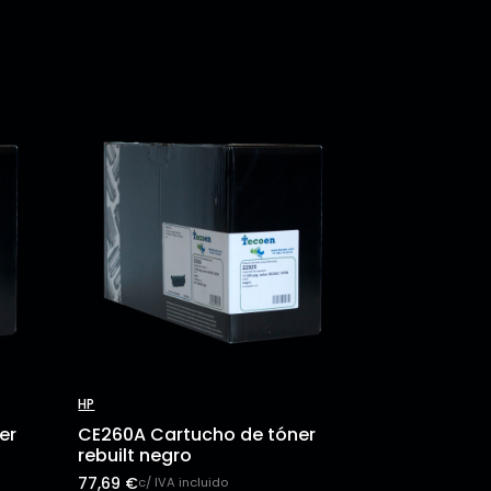
HP
er
CE260A Cartucho de tóner
rebuilt negro
77,69
€
c/ IVA incluido