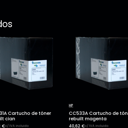
dos
HP
1A Cartucho de tóner
CC533A Cartucho de tón
ilt cian
rebuilt magenta
2
€
40,62
€
c/ IVA incluido
c/ IVA incluido