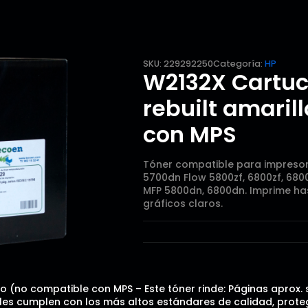
SKU:
229292250
Categoría:
HP
W2132X Cartuc
rebuilt amaril
con MPS
Tóner compatible para impresora
5700dn Flow 5800zf, 6800zf, 680
MFP 5800dn, 6800dn. Imprime has
gráficos claros.
o (no compatible con MPS – Este tóner rinde: Páginas aprox. 
es cumplen con los más altos estándares de calidad, protegi