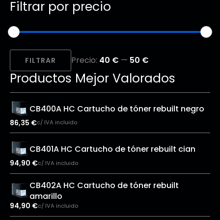
Filtrar por precio
Precio
Precio
Precio:
40 €
—
50 €
mínimo
máximo
FILTRAR
Productos Mejor Valorados
CB400A HC Cartucho de tóner rebuilt negro
86,35
€
c/ IVA incluido
CB401A HC Cartucho de tóner rebuilt cian
94,90
€
c/ IVA incluido
CB402A HC Cartucho de tóner rebuilt
amarillo
94,90
€
c/ IVA incluido