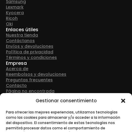
Samsung
Lexmark
Kyocera
Ricoh
Oki
Enlaces útiles
Nuestra tienda
Contáctanos
Envíos y devoluciones
Política de privacidad
Términos y condiciones
Empresa
Acerca de
Reembolsos y devoluciones
Preguntas frecuentes
Contacto
Página no encontrada
Detalles de contacto
Gestionar consentimiento
Dirección: Avenida Las Retamas 50, 28922, Alcorcón
(Madrid)
Para ofrecer las mejores experiencias, utilizamos tecnologías
como las cookies para almacenar y/o acceder a la información
del dispositivo. El consentimiento de estas tecnologías nos
Teléfono: +34 916 43 91 88
permitirá procesar datos como el comportamiento de