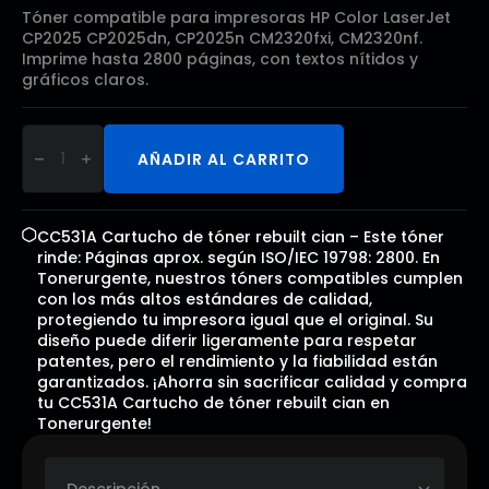
Tóner compatible para impresoras HP Color LaserJet
CP2025 CP2025dn, CP2025n CM2320fxi, CM2320nf.
Imprime hasta 2800 páginas, con textos nítidos y
gráficos claros.
CC531A
Cartucho
AÑADIR AL CARRITO
de
tóner
rebuilt
cian
cantidad
CC531A Cartucho de tóner rebuilt cian – Este tóner
rinde: Páginas aprox. según ISO/IEC 19798: 2800. En
Tonerurgente, nuestros tóners compatibles cumplen
con los más altos estándares de calidad,
protegiendo tu impresora igual que el original. Su
diseño puede diferir ligeramente para respetar
patentes, pero el rendimiento y la fiabilidad están
garantizados. ¡Ahorra sin sacrificar calidad y compra
tu CC531A Cartucho de tóner rebuilt cian en
Tonerurgente!