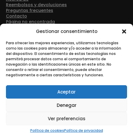
Reembolsos y devoluciones
Preguntas frecuentes
Contacto
Página no encontrada
Detalles de contacto
Gestionar consentimiento
Dirección: Avenida Las Retamas 50, 28922, Alcorcón
(Madrid)
Para ofrecer las mejores experiencias, utilizamos tecnologías
como las cookies para almacenar y/o acceder a la información
del dispositivo. El consentimiento de estas tecnologías nos
Teléfono: +34 916 43 91 88
permitirá procesar datos como el comportamiento de
navegación o las identificaciones únicas en este sitio. No
consentir o retirar el consentimiento, puede afectar
negativamente a ciertas características y funciones.
Correo electrónico: info@tonerurgente.com
Aceptar
Denegar
© Copyright - Tonerurgente All Rights Reserved.
Ver preferencias
Esta es una tienda de demostración para realizar pruebas —
no se completará ningún pedido.
Descartar
Política de cookies
Política de privacidad