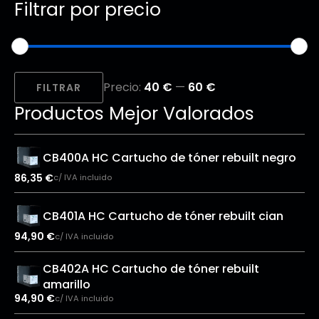
Filtrar por precio
Precio
Precio
Precio:
40 €
—
60 €
mínimo
máximo
FILTRAR
Productos Mejor Valorados
CB400A HC Cartucho de tóner rebuilt negro
86,35
€
c/ IVA incluido
CB401A HC Cartucho de tóner rebuilt cian
94,90
€
c/ IVA incluido
CB402A HC Cartucho de tóner rebuilt
amarillo
94,90
€
c/ IVA incluido