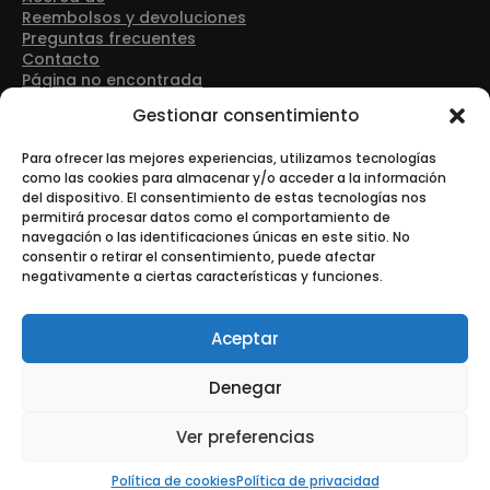
Reembolsos y devoluciones
Preguntas frecuentes
Contacto
Página no encontrada
Detalles de contacto
Gestionar consentimiento
Dirección: Avenida Las Retamas 50, 28922, Alcorcón
(Madrid)
Para ofrecer las mejores experiencias, utilizamos tecnologías
como las cookies para almacenar y/o acceder a la información
del dispositivo. El consentimiento de estas tecnologías nos
Teléfono: +34 916 43 91 88
permitirá procesar datos como el comportamiento de
navegación o las identificaciones únicas en este sitio. No
consentir o retirar el consentimiento, puede afectar
negativamente a ciertas características y funciones.
Correo electrónico: info@tonerurgente.com
Aceptar
Denegar
© Copyright - Tonerurgente All Rights Reserved.
Ver preferencias
Esta es una tienda de demostración para realizar pruebas —
no se completará ningún pedido.
Descartar
Política de cookies
Política de privacidad