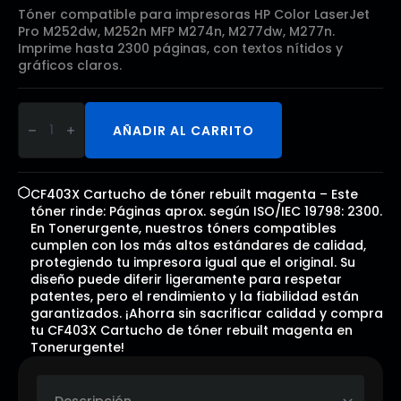
Tóner compatible para impresoras HP Color LaserJet
Pro M252dw, M252n MFP M274n, M277dw, M277n.
Imprime hasta 2300 páginas, con textos nítidos y
gráficos claros.
CF403X
Cartucho
AÑADIR AL CARRITO
de
tóner
rebuilt
magenta
cantidad
CF403X Cartucho de tóner rebuilt magenta – Este
tóner rinde: Páginas aprox. según ISO/IEC 19798: 2300.
En Tonerurgente, nuestros tóners compatibles
cumplen con los más altos estándares de calidad,
protegiendo tu impresora igual que el original. Su
diseño puede diferir ligeramente para respetar
patentes, pero el rendimiento y la fiabilidad están
garantizados. ¡Ahorra sin sacrificar calidad y compra
tu CF403X Cartucho de tóner rebuilt magenta en
Tonerurgente!