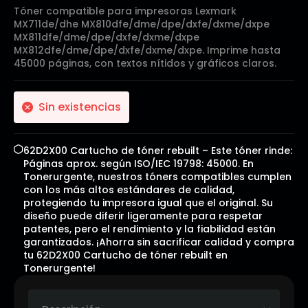
Tóner compatible para impresoras Lexmark
MX711de/dhe MX810dfe/dme/dpe/dxfe/dxme/dxpe
MX811dfe/dme/dpe/dxfe/dxme/dxpe
MX812dfe/dme/dpe/dxfe/dxme/dxpe. Imprime hasta
45000 páginas, con textos nítidos y gráficos claros.
Sin existencias
62D2X00 Cartucho de tóner rebuilt – Este tóner rinde:
Páginas aprox. según ISO/IEC 19798: 45000. En
Tonerurgente, nuestros tóners compatibles cumplen
con los más altos estándares de calidad,
protegiendo tu impresora igual que el original. Su
diseño puede diferir ligeramente para respetar
patentes, pero el rendimiento y la fiabilidad están
garantizados. ¡Ahorra sin sacrificar calidad y compra
tu 62D2X00 Cartucho de tóner rebuilt en
Tonerurgente!