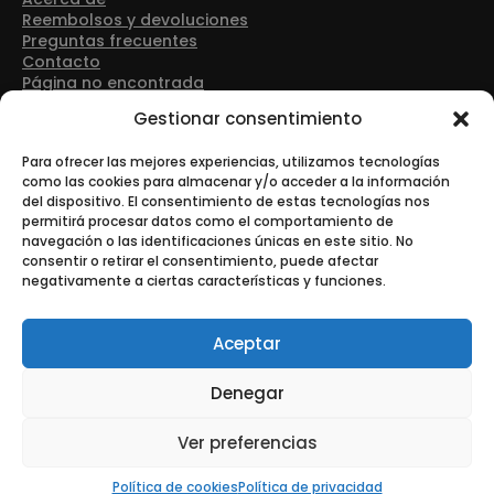
Reembolsos y devoluciones
Preguntas frecuentes
Contacto
Página no encontrada
Detalles de contacto
Gestionar consentimiento
Dirección: Avenida Las Retamas 50, 28922, Alcorcón
(Madrid)
Para ofrecer las mejores experiencias, utilizamos tecnologías
como las cookies para almacenar y/o acceder a la información
del dispositivo. El consentimiento de estas tecnologías nos
Teléfono: +34 916 43 91 88
permitirá procesar datos como el comportamiento de
navegación o las identificaciones únicas en este sitio. No
consentir o retirar el consentimiento, puede afectar
negativamente a ciertas características y funciones.
Correo electrónico: info@tonerurgente.com
Aceptar
Denegar
© Copyright - Tonerurgente All Rights Reserved.
Ver preferencias
Esta es una tienda de demostración para realizar pruebas —
no se completará ningún pedido.
Descartar
Política de cookies
Política de privacidad