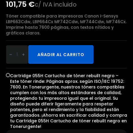
101,75
€
c/ IVA incluido
Tóner compatible para impresoras Canon i-Sensys
LBP663Cdw, LBP664Cx MF742Cdw, MF744Cdw, MF746Cx.
Imprime hasta 7600 páginas, con textos nítidos y
gráficos claros.
Cartridge
055H
AÑADIR AL CARRITO
Cartucho
de
tóner
rebuilt
negro
Cartridge 055H Cartucho de tóner rebuilt negro –
cantidad
Este tóner rinde: Páginas aprox. según ISO/IEC 19752:
7600. En Tonerurgente, nuestros tóners compatibles
cumplen con los más altos estándares de calidad,
protegiendo tu impresora igual que el original. Su
diseño puede diferir ligeramente para respetar
patentes, pero el rendimiento y la fiabilidad están
garantizados. ¡Ahorra sin sacrificar calidad y compra
tu Cartridge 055H Cartucho de tóner rebuilt negro en
Tonerurgente!