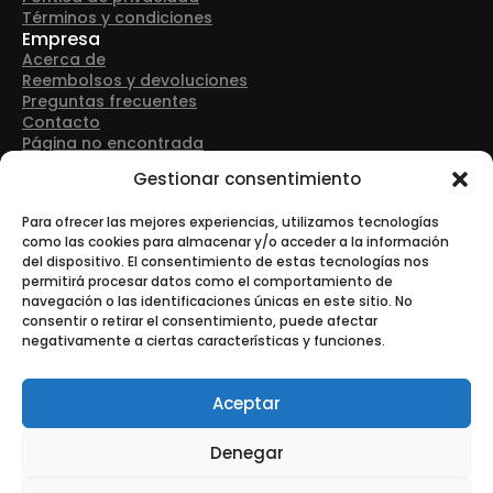
Términos y condiciones
Empresa
Acerca de
Reembolsos y devoluciones
Preguntas frecuentes
Contacto
Página no encontrada
Detalles de contacto
Gestionar consentimiento
Dirección: Avenida Las Retamas 50, 28922, Alcorcón
(Madrid)
Para ofrecer las mejores experiencias, utilizamos tecnologías
como las cookies para almacenar y/o acceder a la información
del dispositivo. El consentimiento de estas tecnologías nos
Teléfono: +34 916 43 91 88
permitirá procesar datos como el comportamiento de
navegación o las identificaciones únicas en este sitio. No
consentir o retirar el consentimiento, puede afectar
negativamente a ciertas características y funciones.
Correo electrónico: info@tonerurgente.com
Aceptar
Denegar
© Copyright - Tonerurgente All Rights Reserved.