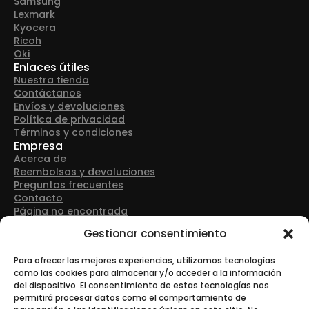
Samsung
Lexmark
Kyocera
Ricoh
Oki
Enlaces útiles
Nuestra tienda
Contáctanos
Envíos y devoluciones
Política de privacidad
Términos y condiciones
Empresa
Acerca de
Reembolsos y devoluciones
Preguntas frecuentes
Contacto
Página no encontrada
Detalles de contacto
Gestionar consentimiento
Dirección: Avenida Las Retamas 50, 28922, Alcorcón
(Madrid)
Para ofrecer las mejores experiencias, utilizamos tecnologías
como las cookies para almacenar y/o acceder a la información
del dispositivo. El consentimiento de estas tecnologías nos
Teléfono: +34 916 43 91 88
permitirá procesar datos como el comportamiento de