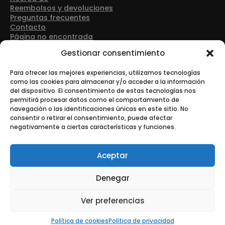
Reembolsos y devoluciones
Preguntas frecuentes
Contacto
Página no encontrada
Detalles de contacto
Gestionar consentimiento
Dirección: Avenida Las Retamas 50, 28922, Alcorcón
(Madrid)
Para ofrecer las mejores experiencias, utilizamos tecnologías
como las cookies para almacenar y/o acceder a la información
del dispositivo. El consentimiento de estas tecnologías nos
Teléfono: +34 916 43 91 88
permitirá procesar datos como el comportamiento de
navegación o las identificaciones únicas en este sitio. No
consentir o retirar el consentimiento, puede afectar
negativamente a ciertas características y funciones.
Correo electrónico: info@tonerurgente.com
Aceptar
Denegar
© Copyright - Tonerurgente All Rights Reserved.
Ver preferencias
Esta es una tienda de demostración para realizar pruebas —
no se completará ningún pedido.
Descartar
Política de cookies
Política de privacidad