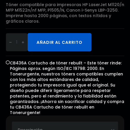
Tóner compatible para impresoras HP LaserJet M1120/n
MFP M1522n/nf MFP, P1505/N, Canon i-Senys LBP-3250.
Imprime hasta 2000 páginas, con textos nítidos y
gráficos claros.
CB436A
Cartucho
AÑADIR AL CARRITO
de
tóner
rebuilt
cantidad
CB436A Cartucho de tóner rebuilt – Este tóner rinde:
Páginas aprox. según ISO/IEC 19798: 2000. En
Tonerurgente, nuestros tóners compatibles cumplen
con los más altos estándares de calidad,
protegiendo tu impresora igual que el original. Su
diseño puede diferir ligeramente para respetar
patentes, pero el rendimiento y la fiabilidad están
garantizados. ¡Ahorra sin sacrificar calidad y compra
tu CB436A Cartucho de tóner rebuilt en
Tonerurgente!