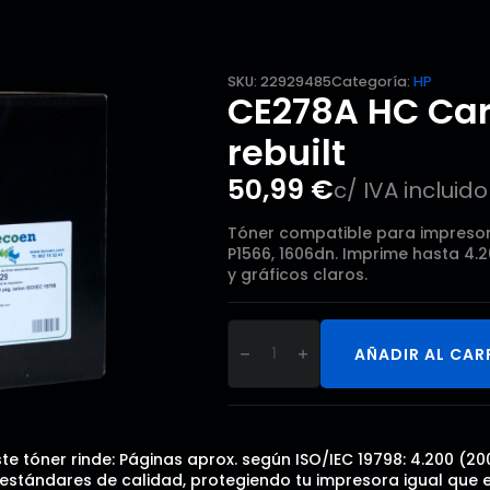
SKU:
22929485
Categoría:
HP
CE278A HC Car
rebuilt
50,99
€
c/ IVA incluido
Tóner compatible para impresor
P1566, 1606dn. Imprime hasta 4.2
y gráficos claros.
CE278A
HC
AÑADIR AL CAR
Cartucho
de
tóner
rebuilt
cantidad
te tóner rinde: Páginas aprox. según ISO/IEC 19798: 4.200 (2
tándares de calidad, protegiendo tu impresora igual que el o