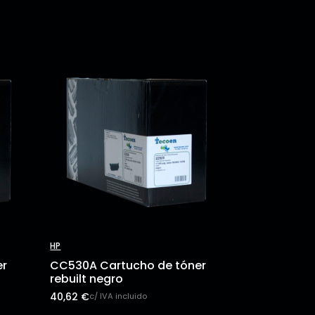
HP
er
CC530A Cartucho de tóner
rebuilt negro
40,62
€
c/ IVA incluido