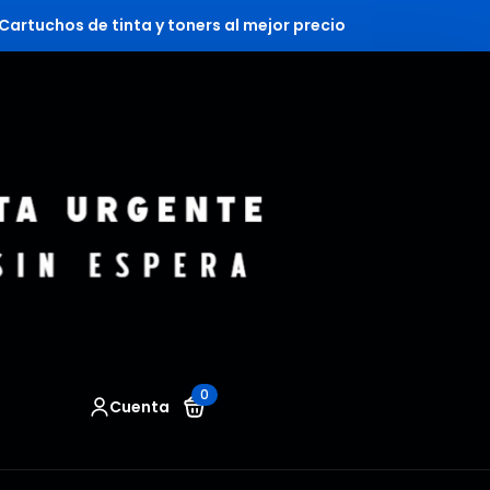
Cartuchos de tinta y toners al mejor precio
0
Cuenta