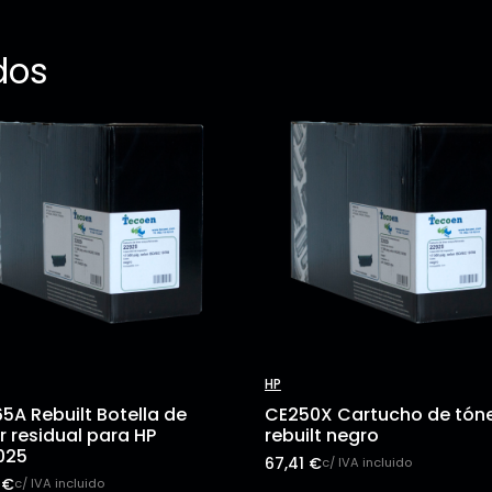
dos
HP
5A Rebuilt Botella de
CE250X Cartucho de tón
r residual para HP
rebuilt negro
025
67,41
€
c/ IVA incluido
5
€
c/ IVA incluido