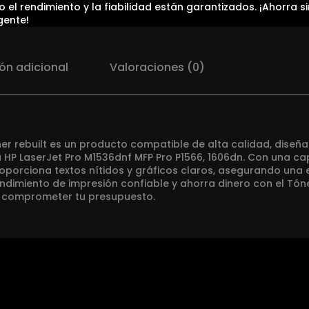
 el rendimiento y la fiabilidad están garantizados. ¡Ahorra s
gente!
ón adicional
Valoraciones (0)
er rebuilt es un producto compatible de alta calidad, diseñ
a HP LaserJet Pro M1536dnf MFP Pro P1566, 1606dn. Con una c
oporciona textos nítidos y gráficos claros, asegurando una 
endimiento de impresión confiable y ahorra dinero con el Tó
in comprometer tu presupuesto.