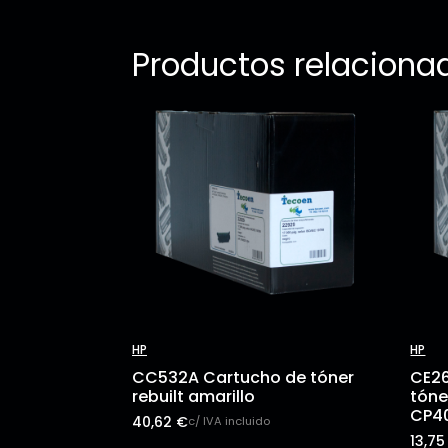
Productos relaciona
HP
HP
CC532A Cartucho de tóner
CE26
rebuilt amarillo
tóne
CP4
40,62
€
c/ IVA incluido
13,7