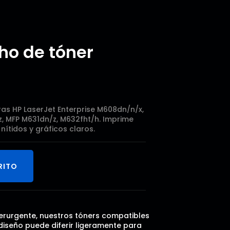
ho de tóner
o
as HP LaserJet Enterprise M608dn/n/x,
, MFP M631dn/z, M632fht/h. Imprime
nítidos y gráficos claros.
RITO
onerurgente, nuestros tóners compatibles
diseño puede diferir ligeramente para