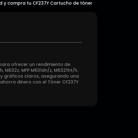
idad y compra tu CF237Y Cartucho de tóner
 para ofrecer un rendimiento de
h, M632z, MFP M631dn/z, M632fht/h.
 y gráficos claros, asegurando una
 ahorra dinero con el Tóner CF237Y