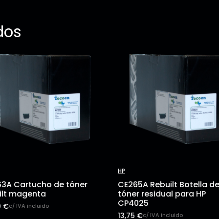
dos
HP
3A Cartucho de tóner
CE265A Rebuilt Botella d
ilt magenta
tóner residual para HP
CP4025
0
€
c/ IVA incluido
13,75
€
c/ IVA incluido