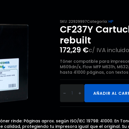
SKU:
22929997
Categoría:
HP
CF237Y Cartuc
rebuilt
172,29
€
c/ IVA incluid
Tóner compatible para impresor
M609dn/x, Flow MFP M631h, M632z
hasta 41000 páginas, con textos 
CF237Y
Cartucho
AÑADIR AL CAR
de
tóner
rebuilt
cantidad
tóner rinde: Páginas aprox. según ISO/IEC 19798: 41000. En T
calidad, protegiendo tu impresora igual que el original. Su 