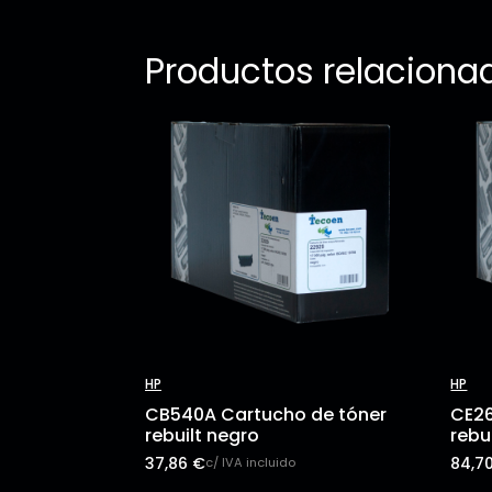
Productos relaciona
HP
HP
CB540A Cartucho de tóner
CE26
rebuilt negro
rebu
37,86
€
84,7
c/ IVA incluido