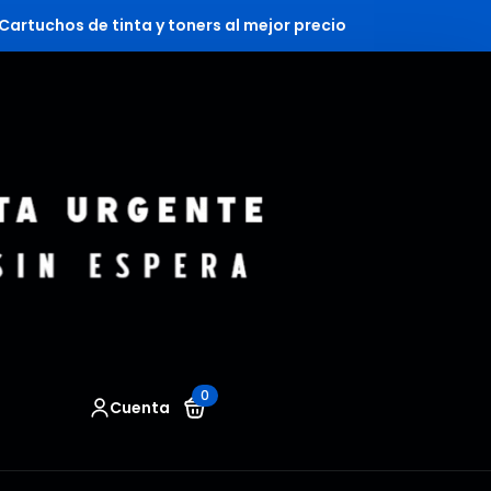
Cartuchos de tinta y toners al mejor precio
0
Cuenta