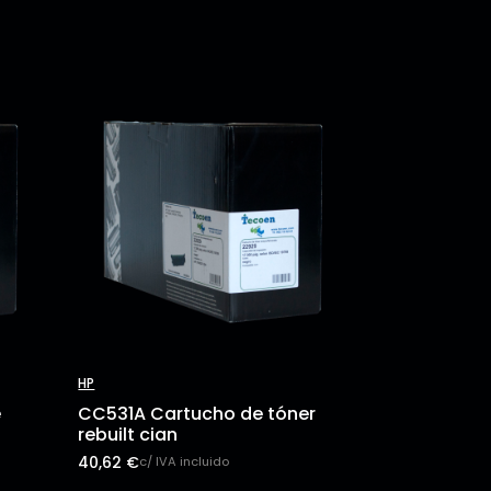
HP
e
CC531A Cartucho de tóner
rebuilt cian
40,62
€
c/ IVA incluido