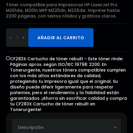
Tóner compatible para impresoras HP LaserJet Pro
M201dw, M201n MFP M225dn, M225dw. Imprime hasta
2200 páginas, con textos nítidos y gráficos claros.
CF283X
Cartucho
AÑADIR AL CARRITO
de
tóner
rebuilt
cantidad
CF283X Cartucho de tóner rebuilt – Este tóner rinde:
Páginas aprox. según ISO/IEC 19798: 2200. En
Tonerurgente, nuestros tóners compatibles cumplen
con los más altos estándares de calidad,
protegiendo tu impresora igual que el original. Su
diseño puede diferir ligeramente para respetar
patentes, pero el rendimiento y la fiabilidad están
garantizados. ¡Ahorra sin sacrificar calidad y compra
tu CF283X Cartucho de tóner rebuilt en
Tonerurgente!