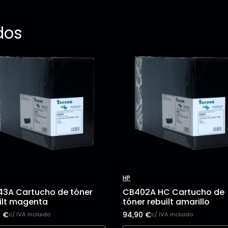
dos
HP
3A Cartucho de tóner
CB402A HC Cartucho de
ilt magenta
tóner rebuilt amarillo
6
€
94,90
€
c/ IVA incluido
c/ IVA incluido