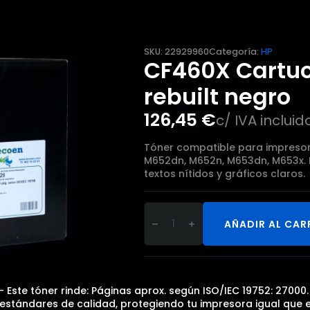
SKU:
22929960
Categoría:
HP
CF460X Cartuc
rebuilt negro
126,45
€
c/ IVA incluid
Tóner compatible para impresora
M652dn, M652n, M653dn, M653x. 
textos nítidos y gráficos claros.
CF460X
Cartucho
AÑADIR AL CAR
de
tóner
rebuilt
negro
cantidad
 Este tóner rinde: Páginas aprox. según ISO/IEC 19752: 27000
tándares de calidad, protegiendo tu impresora igual que el o