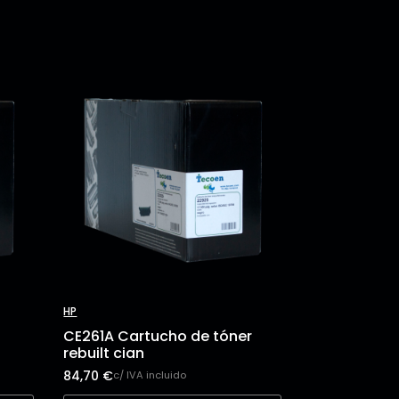
HP
CE261A Cartucho de tóner
rebuilt cian
84,70
€
c/ IVA incluido