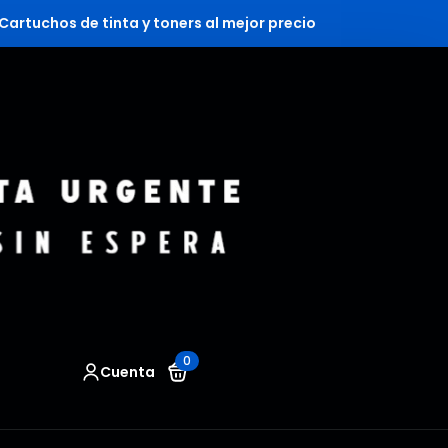
Cartuchos de tinta y toners al mejor precio
0
Cuenta