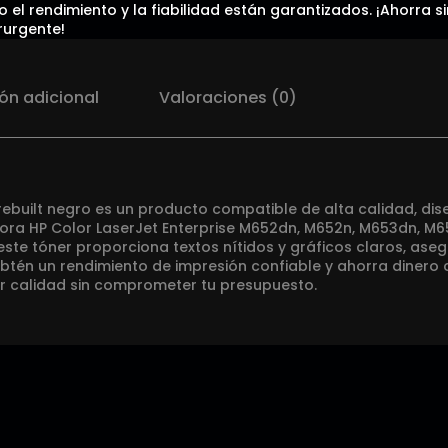
 el rendimiento y la fiabilidad están garantizados. ¡Ahorra s
rurgente!
ón adicional
Valoraciones (0)
rebuilt negro es un producto compatible de alta calidad, di
sora HP Color LaserJet Enterprise M652dn, M652n, M653dn, M
ste tóner proporciona textos nítidos y gráficos claros, ase
Obtén un rendimiento de impresión confiable y ahorra dinero
or calidad sin comprometer tu presupuesto.