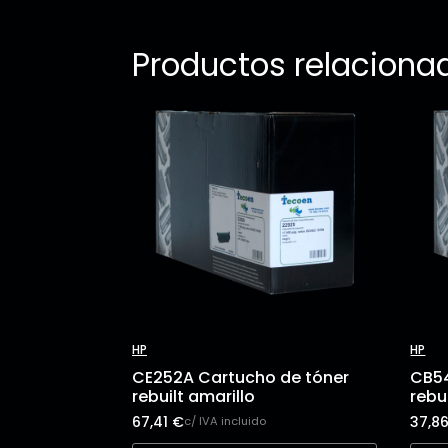
Productos relaciona
HP
HP
CE252A Cartucho de tóner
CB54
rebuilt amarillo
rebu
67,41
€
37,8
c/ IVA incluido