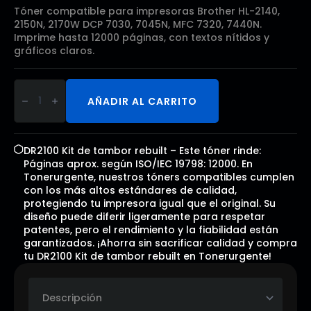
Tóner compatible para impresoras Brother HL-2140,
2150N, 2170W DCP 7030, 7045N, MFC 7320, 7440N.
Imprime hasta 12000 páginas, con textos nítidos y
gráficos claros.
DR2100
Kit
AÑADIR AL CARRITO
de
tambor
rebuilt
cantidad
DR2100 Kit de tambor rebuilt – Este tóner rinde:
Páginas aprox. según ISO/IEC 19798: 12000. En
Tonerurgente, nuestros tóners compatibles cumplen
con los más altos estándares de calidad,
protegiendo tu impresora igual que el original. Su
diseño puede diferir ligeramente para respetar
patentes, pero el rendimiento y la fiabilidad están
garantizados. ¡Ahorra sin sacrificar calidad y compra
tu DR2100 Kit de tambor rebuilt en Tonerurgente!