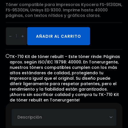
Tóner compatible para impresoras Kyocera FS-9130DN,
FS-9530DN, Unisys ED 9300. Imprime hasta 40000
páginas, con textos nítidos y gráficos claros.
TK-
710
AÑADIR AL CARRITO
Kit
de
tóner
rebuilt
cantidad
TK-710 Kit de tóner rebuilt – Este tóner rinde: Páginas
aprox. según ISO/IEC 19798: 40000. En Tonerurgente,
nuestros tóners compatibles cumplen con los más
altos estándares de calidad, protegiendo tu
impresora igual que el original. Su diseño puede
diferir ligeramente para respetar patentes, pero el
rendimiento y la fiabilidad están garantizados.
¡Ahorra sin sacrificar calidad y compra tu TK-710 Kit
de tóner rebuilt en Tonerurgente!