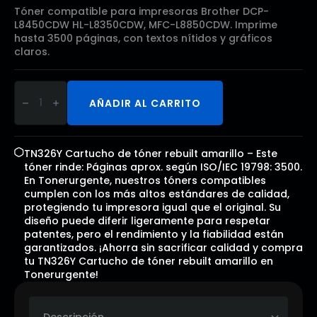
Tóner compatible para impresoras Brother DCP-
L8450CDW HL-L8350CDW, MFC-L8850CDW. Imprime
hasta 3500 páginas, con textos nítidos y gráficos
claros.
TN326Y
Cartucho
AÑADIR AL CARRITO
de
tóner
rebuilt
amarillo
cantidad
TN326Y Cartucho de tóner rebuilt amarillo – Este
tóner rinde: Páginas aprox. según ISO/IEC 19798: 3500.
En Tonerurgente, nuestros tóners compatibles
cumplen con los más altos estándares de calidad,
protegiendo tu impresora igual que el original. Su
diseño puede diferir ligeramente para respetar
patentes, pero el rendimiento y la fiabilidad están
garantizados. ¡Ahorra sin sacrificar calidad y compra
tu TN326Y Cartucho de tóner rebuilt amarillo en
Tonerurgente!