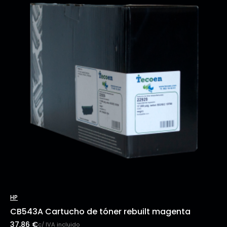
HP
CB543A Cartucho de tóner rebuilt magenta
37,86
€
c/ IVA incluido