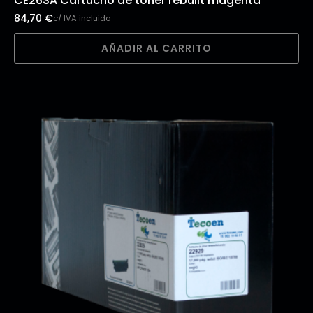
CE263A Cartucho de tóner rebuilt magenta
84,70
€
c/ IVA incluido
AÑADIR AL CARRITO