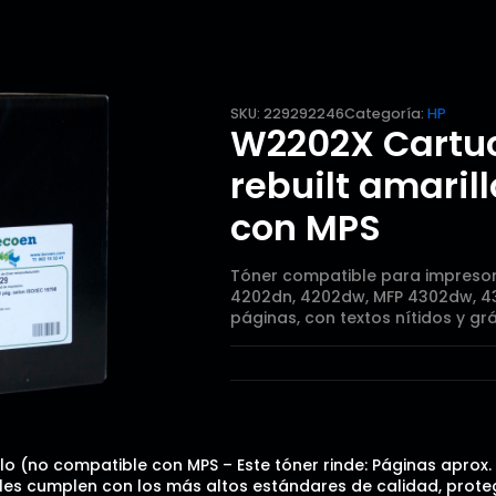
SKU:
229292246
Categoría:
HP
W2202X Cartuc
rebuilt amaril
con MPS
Tóner compatible para impresora
4202dn, 4202dw, MFP 4302dw, 4
páginas, con textos nítidos y grá
o (no compatible con MPS – Este tóner rinde: Páginas aprox. 
es cumplen con los más altos estándares de calidad, protegi