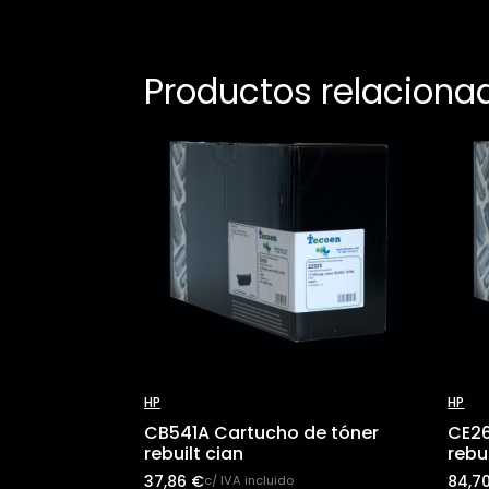
Productos relaciona
HP
HP
CB541A Cartucho de tóner
CE26
rebuilt cian
rebu
37,86
€
84,7
c/ IVA incluido