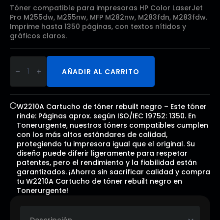
Tóner compatible para impresoras HP Color LaserJet
Pro M255dw, M255nw, MFP M282nw, M283fdn, M283fdw.
Imprime hasta 1350 páginas, con textos nítidos y
gráficos claros.
W2210A
Cartucho
AÑADIR AL CARRITO
de
tóner
rebuilt
negro
cantidad
W2210A Cartucho de tóner rebuilt negro – Este tóner
rinde: Páginas aprox. según ISO/IEC 19752: 1350. En
Tonerurgente, nuestros tóners compatibles cumplen
con los más altos estándares de calidad,
protegiendo tu impresora igual que el original. Su
diseño puede diferir ligeramente para respetar
patentes, pero el rendimiento y la fiabilidad están
garantizados. ¡Ahorra sin sacrificar calidad y compra
tu W2210A Cartucho de tóner rebuilt negro en
Tonerurgente!