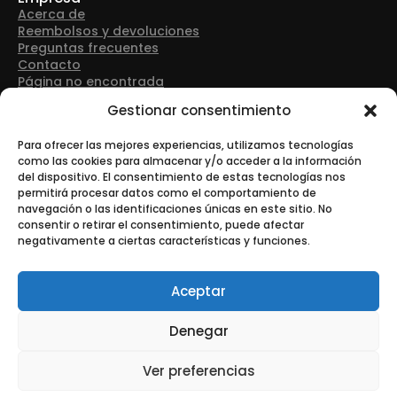
Acerca de
Reembolsos y devoluciones
Preguntas frecuentes
Contacto
Página no encontrada
Detalles de contacto
Gestionar consentimiento
Dirección: Avenida Las Retamas 50, 28922, Alcorcón
(Madrid)
Para ofrecer las mejores experiencias, utilizamos tecnologías
como las cookies para almacenar y/o acceder a la información
del dispositivo. El consentimiento de estas tecnologías nos
Teléfono: +34 916 43 91 88
permitirá procesar datos como el comportamiento de
navegación o las identificaciones únicas en este sitio. No
consentir o retirar el consentimiento, puede afectar
negativamente a ciertas características y funciones.
Correo electrónico: info@tonerurgente.com
Aceptar
Denegar
© Copyright - Tonerurgente All Rights Reserved.
Ver preferencias
Esta es una tienda de demostración para realizar pruebas —