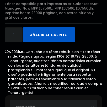
Tóner compatible para impresoras HP Color LaserJet
Managed Flow MFP E67560z, MFP E67500, E67550dh.
Imprime hasta 28000 páginas, con textos nítidos y
gráficos claros.
W9031MC
Cartucho
AÑADIR AL CARRITO
de
tóner
rebuilt
cian
cantidad
W9031MC Cartucho de tóner rebuilt cian – Este tóner
rinde: Páginas aprox. según ISO/IEC 19798: 28000. En
Tonerurgente, nuestros tóners compatibles cumplen
con los más altos estándares de calidad,
protegiendo tu impresora igual que el original. Su
diseño puede diferir ligeramente para respetar
patentes, pero el rendimiento y la fiabilidad están
garantizados. ¡Ahorra sin sacrificar calidad y compra
tu W9031MC Cartucho de tóner rebuilt cian en
Tonerurgente!