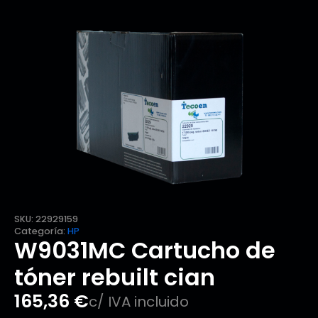
SKU:
22929159
Categoría:
HP
W9031MC Cartucho de
tóner rebuilt cian
165,36
€
c/ IVA incluido