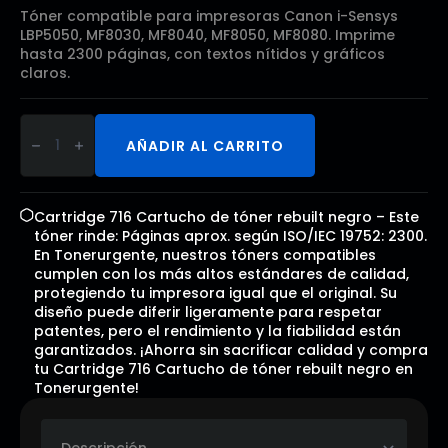
Tóner compatible para impresoras Canon i-Sensys
LBP5050, MF8030, MF8040, MF8050, MF8080. Imprime
hasta 2300 páginas, con textos nítidos y gráficos
claros.
Cartridge
716
AÑADIR AL CARRITO
Cartucho
de
tóner
rebuilt
negro
Cartridge 716 Cartucho de tóner rebuilt negro – Este
cantidad
tóner rinde: Páginas aprox. según ISO/IEC 19752: 2300.
En Tonerurgente, nuestros tóners compatibles
cumplen con los más altos estándares de calidad,
protegiendo tu impresora igual que el original. Su
diseño puede diferir ligeramente para respetar
patentes, pero el rendimiento y la fiabilidad están
garantizados. ¡Ahorra sin sacrificar calidad y compra
tu Cartridge 716 Cartucho de tóner rebuilt negro en
Tonerurgente!