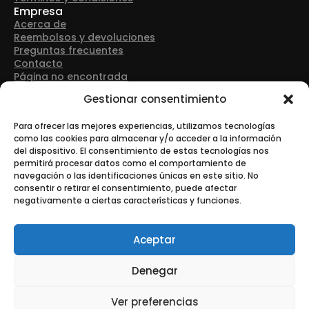
Empresa
Acerca de
Reembolsos y devoluciones
Preguntas frecuentes
Contacto
Página no encontrada
Detalles de contacto
Gestionar consentimiento
Dirección: Avenida Las Retamas 50, 28922, Alcorcón
(Madrid)
Para ofrecer las mejores experiencias, utilizamos tecnologías
como las cookies para almacenar y/o acceder a la información
del dispositivo. El consentimiento de estas tecnologías nos
Teléfono: +34 916 43 91 88
permitirá procesar datos como el comportamiento de
navegación o las identificaciones únicas en este sitio. No
consentir o retirar el consentimiento, puede afectar
negativamente a ciertas características y funciones.
Correo electrónico: info@tonerurgente.com
Aceptar
Denegar
© Copyright - Tonerurgente All Rights Reserved.
Ver preferencias