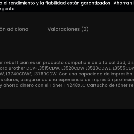
 el rendimiento y la fiabilidad están garantizados. ¡Ahorra 
rgente!
ón adicional
Valoraciones (0)
r rebuilt cian es un producto compatible de alta calidad, d
esora Brother DCP-L3515CDW, L3520CDW L3520CDWE, L3555CD
 L3740CDWE, L3760CDW. Con una capacidad de impresión de
os claros, asegurando una experiencia de impresión profesio
y ahorra dinero con el Tóner TN248XLC Cartucho de tóner reb