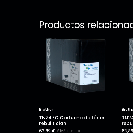
Productos relaciona
Brother
Broth
TN247C Cartucho de tóner
TN24
rebuilt cian
rebu
63,89
€
63,8
c/ IVA incluido