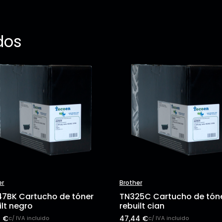
dos
er
Brother
7BK Cartucho de tóner
TN325C Cartucho de tón
ilt negro
rebuilt cian
9
€
47,44
€
c/ IVA incluido
c/ IVA incluido