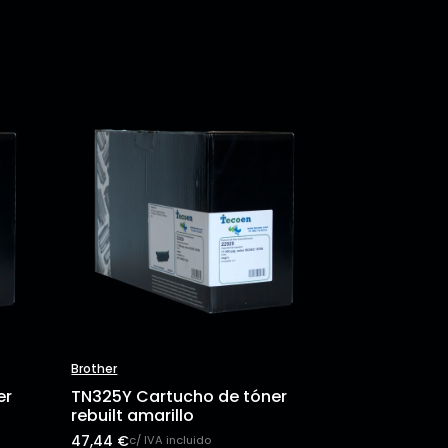
Brother
er
TN325Y Cartucho de tóner
rebuilt amarillo
47,44
€
c/ IVA incluido