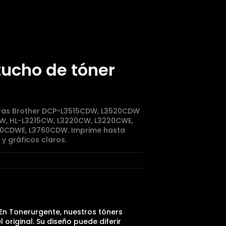
ucho de tóner
ras Brother DCP-L3515CDW, L3520CDW
, HL-L3215CW, L3220CW, L3220CWE,
CDWE, L3760CDW. Imprime hasta
 y gráficos claros.
 En Tonerurgente, nuestros tóners
riginal. Su diseño puede diferir