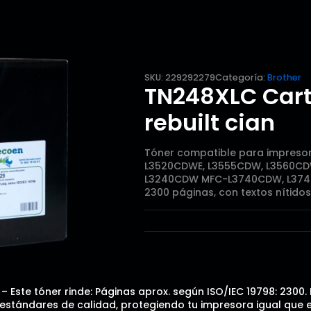
SKU:
229292279
Categoría:
Brother
TN248XLC Cart
rebuilt cian
Tóner compatible para impreso
L3520CDWE, L3555CDW, L3560CDW
L3240CDW MFC-L3740CDW, L3740
2300 páginas, con textos nítidos
– Este tóner rinde: Páginas aprox. según ISO/IEC 19798: 2300.
tándares de calidad, protegiendo tu impresora igual que el o