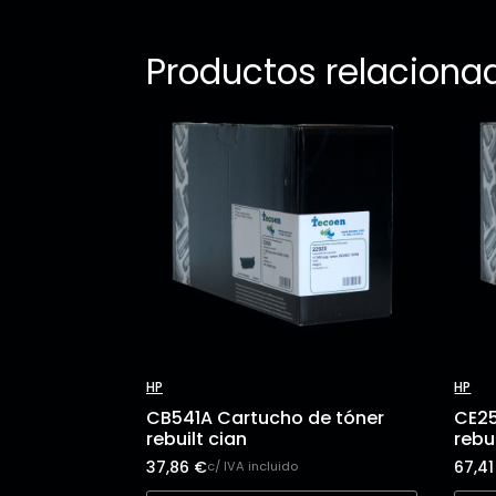
Productos relaciona
HP
HP
CB541A Cartucho de tóner
CE25
rebuilt cian
rebu
37,86
€
67,4
c/ IVA incluido