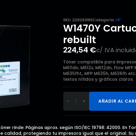
SKU:
229293165
Categoría:
HP
W1470Y Cartuc
rebuilt
224,54
€
c/ IVA inclui
Tóner compatible para impresora
M611dn, M612x, M612dn, Flow MFP
M635fht,, MFP M635h, M636fh etc
textos nítidos y gráficos claros.
W1470Y
Cartucho
AÑADIR AL CAR
de
tóner
rebuilt
cantidad
tóner rinde: Páginas aprox. según ISO/IEC 19798: 42000. En T
calidad, protegiendo tu impresora igual que el original. Su 