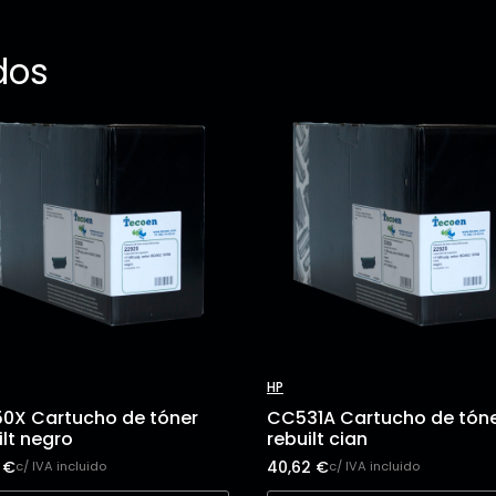
dos
HP
0X Cartucho de tóner
CC531A Cartucho de tón
ilt negro
rebuilt cian
1
€
40,62
€
c/ IVA incluido
c/ IVA incluido