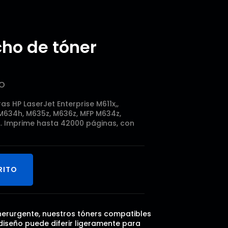
ho de tóner
do
s HP LaserJet Enterprise M611x,,
 M634h, M635z, M636z, MFP M634z,
.. Imprime hasta 42000 páginas, con
RITO
onerurgente, nuestros tóners compatibles
diseño puede diferir ligeramente para