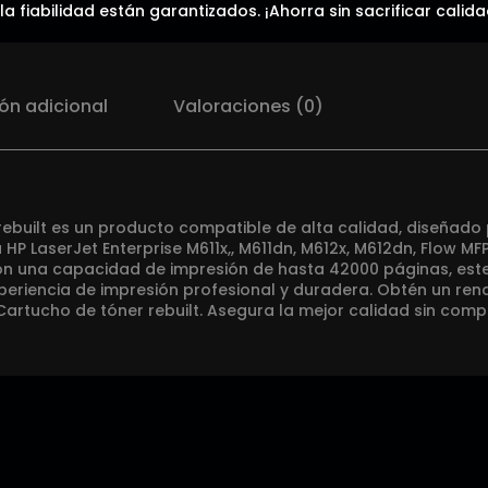
 la fiabilidad están garantizados. ¡Ahorra sin sacrificar cal
ón adicional
Valoraciones (0)
rebuilt es un producto compatible de alta calidad, diseñado
 HP LaserJet Enterprise M611x,, M611dn, M612x, M612dn, Flow M
Con una capacidad de impresión de hasta 42000 páginas, este
eriencia de impresión profesional y duradera. Obtén un rend
Cartucho de tóner rebuilt. Asegura la mejor calidad sin com