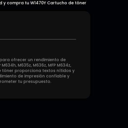
idad y compra tu W1470Y Cartucho de tóner
 para ofrecer un rendimiento de
FP M634h, M635z, M636z, MFP M634z,
 tóner proporciona textos nítidos y
imiento de impresión confiable y
prometer tu presupuesto.