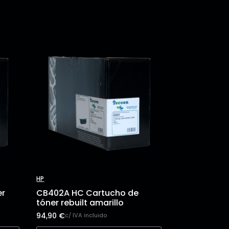
HP
er
CB402A HC Cartucho de
tóner rebuilt amarillo
94,90
€
c/ IVA incluido