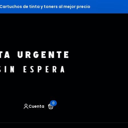
Cartuchos de tinta y toners al mejor precio
0
Cuenta