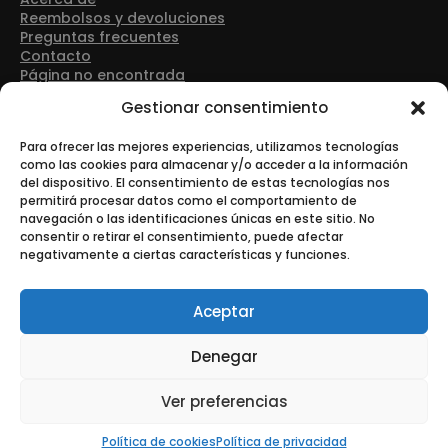
Reembolsos y devoluciones
Preguntas frecuentes
Contacto
Página no encontrada
Detalles de contacto
Gestionar consentimiento
Dirección: Avenida Las Retamas 50, 28922, Alcorcón
(Madrid)
Para ofrecer las mejores experiencias, utilizamos tecnologías
como las cookies para almacenar y/o acceder a la información
del dispositivo. El consentimiento de estas tecnologías nos
Teléfono: +34 916 43 91 88
permitirá procesar datos como el comportamiento de
navegación o las identificaciones únicas en este sitio. No
consentir o retirar el consentimiento, puede afectar
negativamente a ciertas características y funciones.
Correo electrónico: info@tonerurgente.com
Aceptar
Denegar
© Copyright - Tonerurgente All Rights Reserved.
Ver preferencias
Esta es una tienda de demostración para realizar pruebas —
no se completará ningún pedido.
Descartar
Política de cookies
Política de privacidad